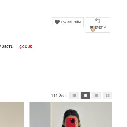
FAVORİLERİM
SEPETIM
0
Y 250TL
ÇOCUK
114 Ürün