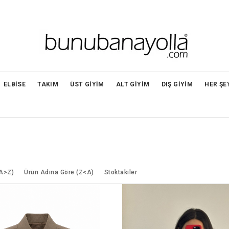
ELBİSE
TAKIM
ÜST GİYİM
ALT GİYİM
DIŞ GİYİM
HER ŞE
(A>Z)
Ürün Adına Göre (Z<A)
Stoktakiler