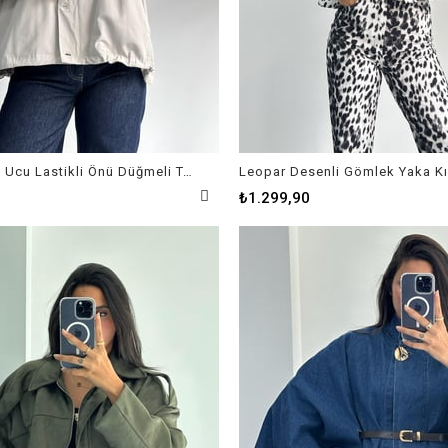
Kol ve Etek Ucu Lastikli Önü Düğmeli Taş Ceket
₺1.299,90