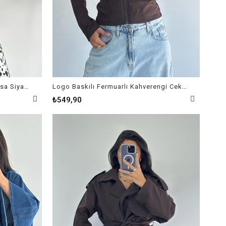
Leopar Desenli Gömlek Yaka Kısa Siyah Ceket
Logo Baskılı Fermuarlı Kahverengi Ceket
₺549,90