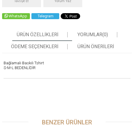
Tavsiye Et
Yorum Yaz
WhatsApp
Telegram
ÜRÜN ÖZELLIKLERI
YORUMLAR
(0)
ÖDEME SEÇENEKLERI
ÜRÜN ÖNERILERI
Bağlamalı Baskılı Tshirt
S-M-L BEDENLİDİR
BENZER ÜRÜNLER