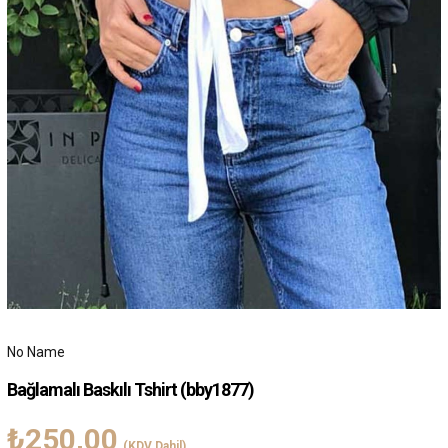
No Name
Bağlamalı Baskılı Tshirt
(bby1877)
₺250,00
(KDV Dahil)