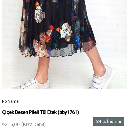
No Name
Çiçek Desen Pileli Tül Etek
(bby1761)
84
%
İndirim
₺215,00
(KDV Dahil)