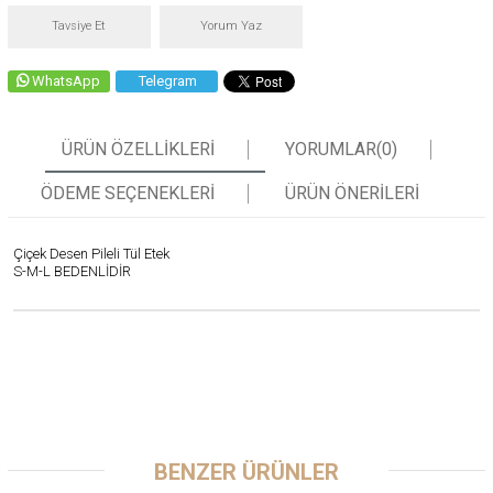
Tavsiye Et
Yorum Yaz
WhatsApp
Telegram
ÜRÜN ÖZELLIKLERI
YORUMLAR
(0)
ÖDEME SEÇENEKLERI
ÜRÜN ÖNERILERI
Çiçek Desen Pileli Tül Etek
S-M-L BEDENLİDİR
BENZER ÜRÜNLER