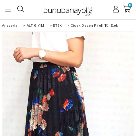
0
Anasayfa
>
ALT GİYİM
>
ETEK
>
Çiçek Desen Pileli Tül Etek