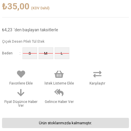
₺35,00
(KDV Dahil)
₺4,23
'den başlayan taksitlerle
Çiçek Desen Pileli Tül Etek
:
Beden
S
M
L
Favorilere Ekle
İstek Listeme Ekle
Karşılaştır
Fiyat Düşünce Haber
Gelince Haber Ver
Ver
Ürün stoklarımızda kalmamıştır.