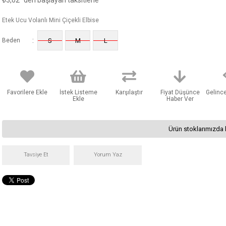
₺3,02
'den başlayan taksitlerle
Etek Ucu Volanlı Mini Çiçekli Elbise
:
Beden
S
M
L
Favorilere Ekle
İstek Listeme
Karşılaştır
Fiyat Düşünce
Gelinc
Ekle
Haber Ver
Ürün stoklarımızda 
Tavsiye Et
Yorum Yaz