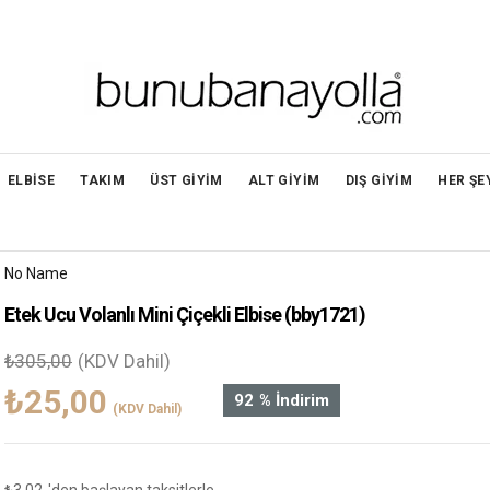
ELBİSE
TAKIM
ÜST GİYİM
ALT GİYİM
DIŞ GİYİM
HER ŞE
No Name
Etek Ucu Volanlı Mini Çiçekli Elbise
(bby1721)
₺305,00
(KDV Dahil)
₺25,00
92
%
İndirim
(KDV Dahil)