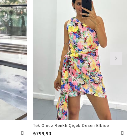
Tek Omuz Renkli Çiçek Desen Elbise
Kar
₺799,90
₺9