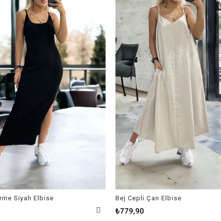
Örme Siyah Elbise
Bej Cepli Çan Elbise
₺779,90