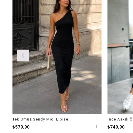
Tek Omuz Sendy Midi Elbise
İnce Askılı 
₺579,90
₺749,90