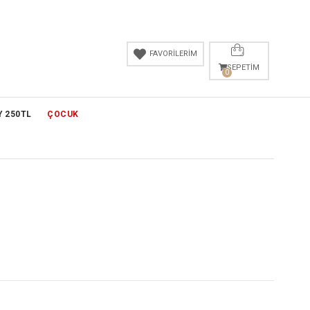
FAVORİLERİM
SEPETIM
0
Y 250TL
ÇOCUK