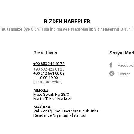
BIZDEN HABERLER
Bültenimize Üye Olun ! Tüm İndirim ve Fırsatlardan İlk Sizin Haberiniz Olsun !
Bize Ulaşın
Sosyal Med
+90 850 244 40 75
Faceboo
+90 532 423 01 25
+90 212 661 00 08
Twitter
10:00-19.00
[email protected]
MERKEZ
Mete Sokak No 28/C
Merter Tekstil Merkezi
MAĞAZA
Vali Konağı Cad. Hacı Mansur Sk. İnka
Residance Nişantaşı / İstanbul