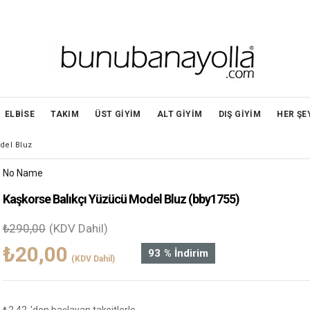
ELBİSE
TAKIM
ÜST GİYİM
ALT GİYİM
DIŞ GİYİM
HER ŞE
del Bluz
No Name
Kaşkorse Balıkçı Yüzücü Model Bluz
(bby1755)
₺290,00
(KDV Dahil)
₺20,00
93
%
İndirim
(KDV Dahil)