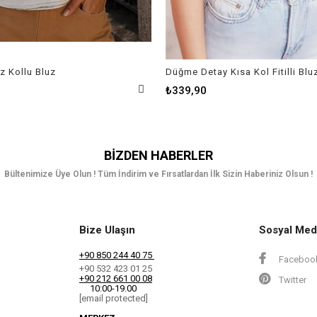
z Kollu Bluz
Düğme Detay Kısa Kol Fitilli Blu
₺339,90
BIZDEN HABERLER
Bültenimize Üye Olun ! Tüm İndirim ve Fırsatlardan İlk Sizin Haberiniz Olsun !
Bize Ulaşın
Sosyal Med
+90 850 244 40 75
Faceboo
+90 532 423 01 25
+90 212 661 00 08
Twitter
10:00-19.00
[email protected]