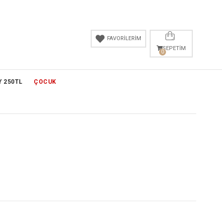
FAVORİLERİM
SEPETIM
0
Y 250TL
ÇOCUK