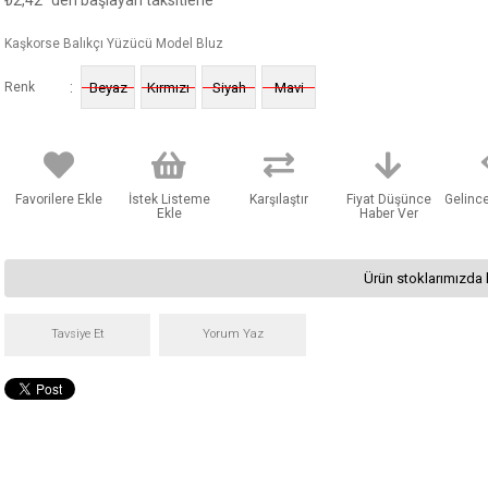
₺2,42
'den başlayan taksitlerle
Kaşkorse Balıkçı Yüzücü Model Bluz
:
Renk
Beyaz
Kırmızı
Siyah
Mavi
Favorilere Ekle
İstek Listeme
Karşılaştır
Fiyat Düşünce
Gelinc
Ekle
Haber Ver
Ürün stoklarımızda 
Tavsiye Et
Yorum Yaz