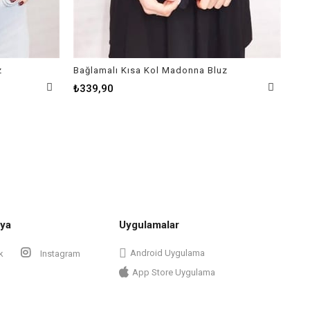
z
Bağlamalı Kısa Kol Madonna Bluz
Yüz
₺339,90
₺3
ya
Uygulamalar
Android Uygulama
k
Instagram
App Store Uygulama