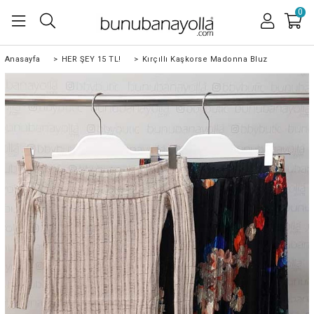
0
Anasayfa
>
HER ŞEY 15 TL!
>
Kırçıllı Kaşkorse Madonna Bluz