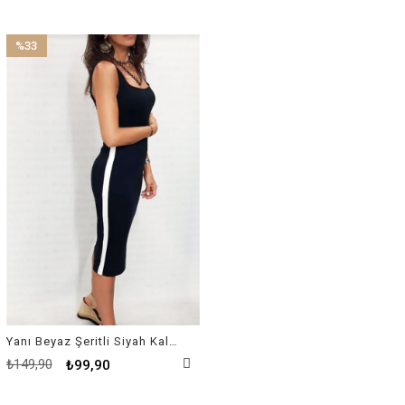
%33
İndirim
%33İndirim
Yanı Beyaz Şeritli Siyah Kalem Elbise
₺149,90
₺99,90