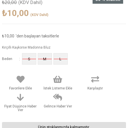
₺20,00
(KDV Dahil)
₺10,00
(KDV Dahil)
₺10,00
'den başlayan taksitlerle
Kırçıllı Kaşkorse Madonna Bluz
:
Beden
S
M
L
Favorilere Ekle
İstek Listeme Ekle
Karşılaştır
Fiyat Düşünce Haber
Gelince Haber Ver
Ver
Ürün stoklarımızda kalmamıştır.