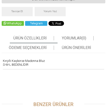
Tavsiye Et
Yorum Yaz
WhatsApp
Telegram
ÜRÜN ÖZELLIKLERI
YORUMLAR
(0)
ÖDEME SEÇENEKLERI
ÜRÜN ÖNERILERI
Kırçıllı Kaşkorse Madonna Bluz
S-M-L BEDENLİDİR
BENZER ÜRÜNLER