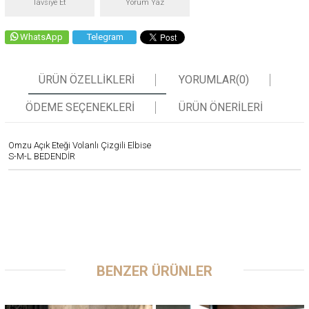
Tavsiye Et
Yorum Yaz
WhatsApp
Telegram
ÜRÜN ÖZELLIKLERI
YORUMLAR
(0)
ÖDEME SEÇENEKLERI
ÜRÜN ÖNERILERI
Omzu Açık Eteği Volanlı Çizgili Elbise
S-M-L BEDENDİR
BENZER ÜRÜNLER