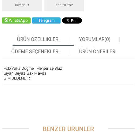
Tavsiye Et
Yorum Yaz
WhatsApp
Telegram
ÜRÜN ÖZELLIKLERI
YORUMLAR
(0)
ÖDEME SEÇENEKLERI
ÜRÜN ÖNERILERI
Polo Yaka Düğmeli Merserize Bluz
Siyah-Beyaz-Sax Mavisi
S-M BEDENDİR
BENZER ÜRÜNLER