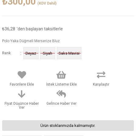
₺300,00
(KDV Dahil)
₺36,28
'den başlayan taksitlerle
Polo Yaka Düğmeli Merserize Bluz
:
Renk
Beyaz
Siyah
Saks Mavisi
Favorilere Ekle
İstek Listeme Ekle
Karşılaştır
Fiyat Düşünce Haber
Gelince Haber Ver
Ver
Ürün stoklarımızda kalmamıştır.