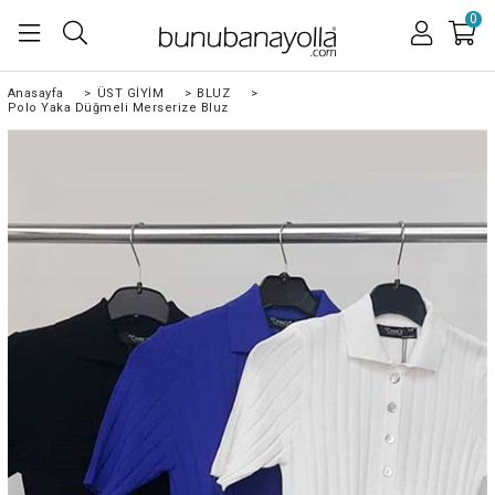
0
Anasayfa
>
ÜST GİYİM
>
BLUZ
>
Polo Yaka Düğmeli Merserize Bluz