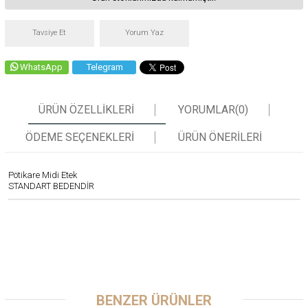
Tavsiye Et
Yorum Yaz
WhatsApp
Telegram
ÜRÜN ÖZELLIKLERI
YORUMLAR
(0)
ÖDEME SEÇENEKLERI
ÜRÜN ÖNERILERI
Pötikare Midi Etek
STANDART BEDENDİR
BENZER ÜRÜNLER