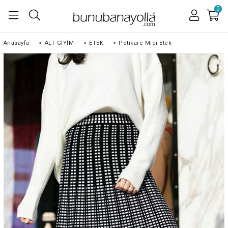
0
Anasayfa
>
ALT GİYİM
>
ETEK
>
Pötikare Midi Etek