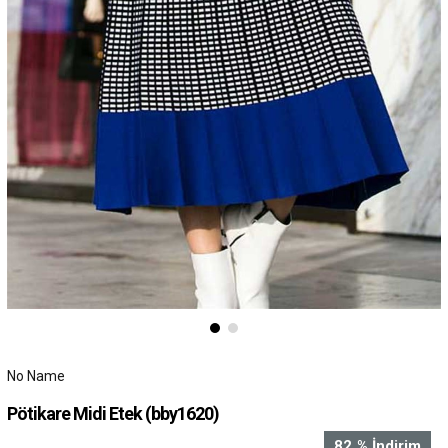
No Name
Pötikare Midi Etek
(bby1620)
82
%
İndirim