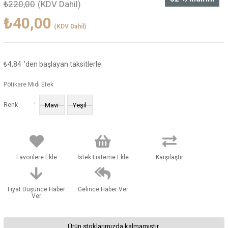
₺220,00
(KDV Dahil)
₺40,00
(KDV Dahil)
₺4,84
'den başlayan taksitlerle
Pötikare Midi Etek
:
Renk
Mavi
Yeşil
Favorilere Ekle
İstek Listeme Ekle
Karşılaştır
Fiyat Düşünce Haber
Gelince Haber Ver
Ver
Ürün stoklarımızda kalmamıştır.