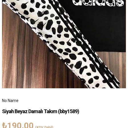
No Name
Siyah Beyaz Damalı Takım
(bby1589)
₺190,00
(KDV Dahil)