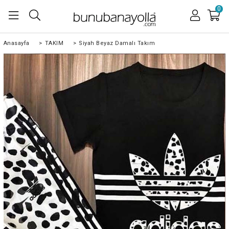
0
Anasayfa
>
TAKIM
>
Siyah Beyaz Damalı Takım