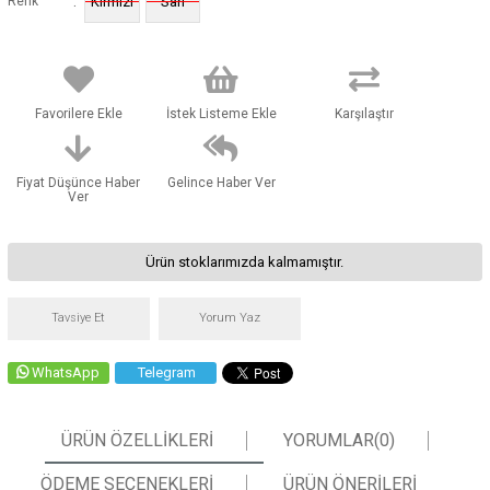
:
Renk
Kırmızı
Sarı
Favorilere Ekle
İstek Listeme Ekle
Karşılaştır
Fiyat Düşünce Haber
Gelince Haber Ver
Ver
Ürün stoklarımızda kalmamıştır.
Tavsiye Et
Yorum Yaz
WhatsApp
Telegram
ÜRÜN ÖZELLIKLERI
YORUMLAR
(0)
ÖDEME SEÇENEKLERI
ÜRÜN ÖNERILERI