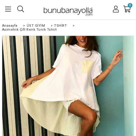
0
Anasayfa
>
ÜST GİYİM
>
TSHİRT
>
Asimetrik Çift Renk Tunik Tshirt