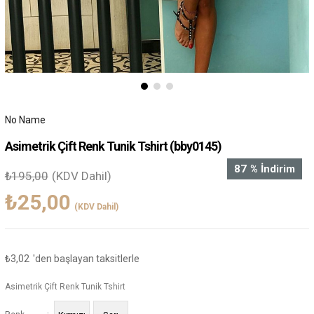
No Name
Asimetrik Çift Renk Tunik Tshirt
(bby0145)
87
%
İndirim
₺195,00
(KDV Dahil)
₺25,00
(KDV Dahil)
₺3,02
'den başlayan taksitlerle
Asimetrik Çift Renk Tunik Tshirt