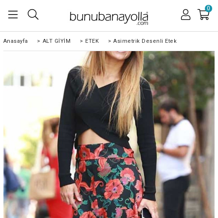
0
Anasayfa
>
ALT GİYİM
>
ETEK
>
Asimetrik Desenli Etek