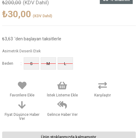
₺200,00
(KDV Dahil)
₺30,00
(KDV Dahil)
₺3,63
'den başlayan taksitlerle
Asimetrik Desenli Etek
:
Beden
S
M
L
Favorilere Ekle
İstek Listeme Ekle
Karşılaştır
Fiyat Düşünce Haber
Gelince Haber Ver
Ver
Ürün stoklarımızda kalmamıştır.