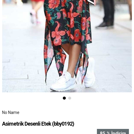
No Name
Asimetrik Desenli Etek
(bby0192)
85
%
İndirim