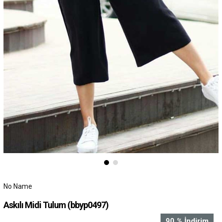
No Name
Askılı Midi Tulum
(bbyp0497)
90
%
İndirim