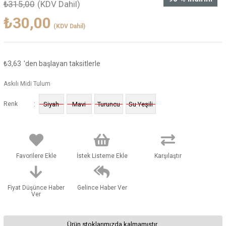
₺315,00
(KDV Dahil)
₺30,00
(KDV Dahil)
₺3,63
'den başlayan taksitlerle
Askılı Midi Tulum
:
Renk
Siyah
Mavi
Turuncu
Su Yeşili
Favorilere Ekle
İstek Listeme Ekle
Karşılaştır
Fiyat Düşünce Haber
Gelince Haber Ver
Ver
Ürün stoklarımızda kalmamıştır.