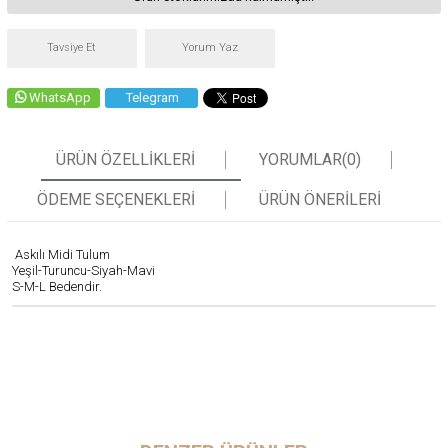
Tavsiye Et
Yorum Yaz
WhatsApp
Telegram
ÜRÜN ÖZELLIKLERI
YORUMLAR
(0)
ÖDEME SEÇENEKLERI
ÜRÜN ÖNERILERI
Askılı Midi Tulum
Yeşil-Turuncu-Siyah-Mavi
S-M-L Bedendir.