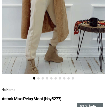
No Name
Astarlı Maxi Peluş Mont
(bby5277)
57
%
İndirim