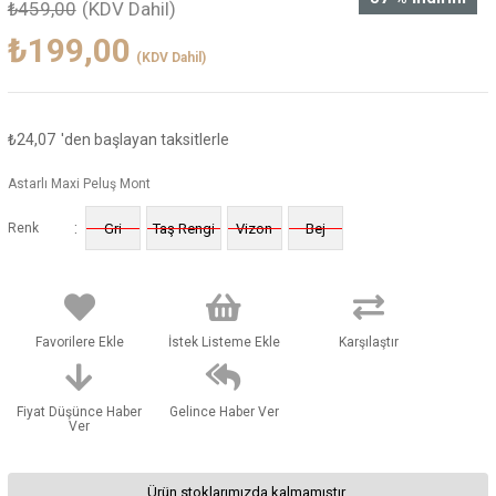
₺459,00
(KDV Dahil)
₺199,00
(KDV Dahil)
₺24,07
'den başlayan taksitlerle
Astarlı Maxi Peluş Mont
:
Renk
Gri
Taş Rengi
Vizon
Bej
Favorilere Ekle
İstek Listeme Ekle
Karşılaştır
Fiyat Düşünce Haber
Gelince Haber Ver
Ver
Ürün stoklarımızda kalmamıştır.