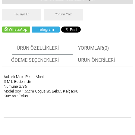
Tavsiye Et
Yorum Yaz
WhatsApp
Telegram
ÜRÜN ÖZELLIKLERI
YORUMLAR
(0)
ÖDEME SEÇENEKLERI
ÜRÜN ÖNERILERI
Astarlı Maxi Peluş Mont
S M L Bedenlidir
Numune S/36
Model boy 1.65cm Göğüs:85 Bel:65 Kalça:90
Kumaş : Peluş