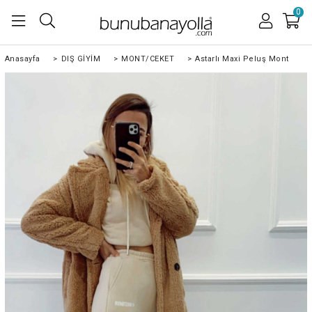
0
Anasayfa
>
DIŞ GİYİM
>
MONT/CEKET
>
Astarlı Maxi Peluş Mont