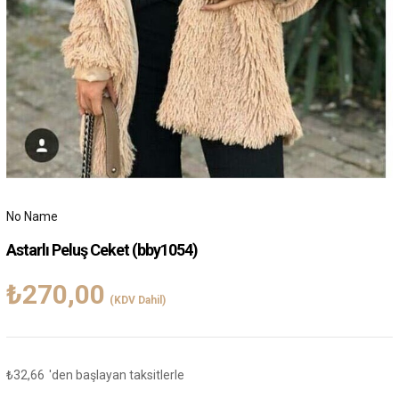
No Name
Astarlı Peluş Ceket
(bby1054)
₺270,00
(KDV Dahil)
₺32,66
'den başlayan taksitlerle