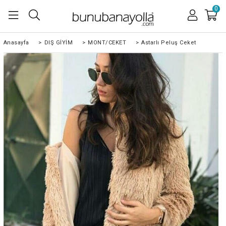
0
Anasayfa
>
DIŞ GİYİM
>
MONT/CEKET
>
Astarlı Peluş Ceket