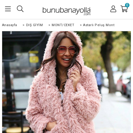
0
Anasayfa
>
DIŞ GİYİM
>
MONT/CEKET
>
Astarlı Peluş Mont