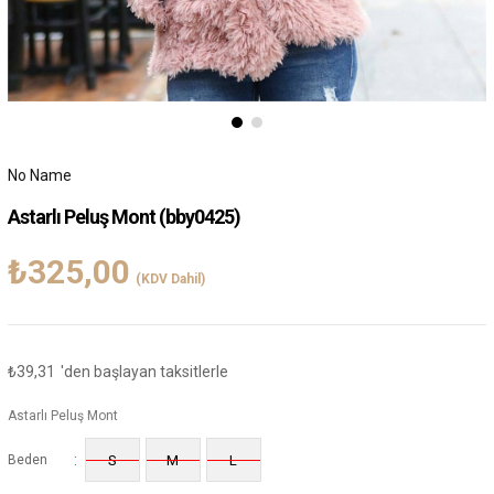
No Name
Astarlı Peluş Mont
(bby0425)
₺325,00
(KDV Dahil)
₺39,31
'den başlayan taksitlerle
Astarlı Peluş Mont
:
Beden
S
M
L