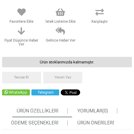
Favorilere Ekle
İstek Listeme Ekle
Karşılaştır
Fiyat Düşünce Haber
Gelince Haber Ver
Ver
Ürün stoklarımızda kalmamıştır.
Tavsiye Et
Yorum Yaz
WhatsApp
Telegram
ÜRÜN ÖZELLIKLERI
YORUMLAR
(0)
ÖDEME SEÇENEKLERI
ÜRÜN ÖNERILERI