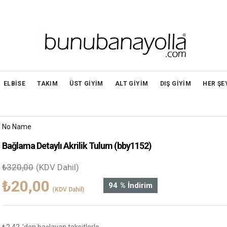
ELBİSE
TAKIM
ÜST GİYİM
ALT GİYİM
DIŞ GİYİM
HER ŞE
No Name
Bağlama Detaylı Akrilik Tulum
(bby1152)
₺320,00
(KDV Dahil)
₺20,00
94
%
İndirim
(KDV Dahil)