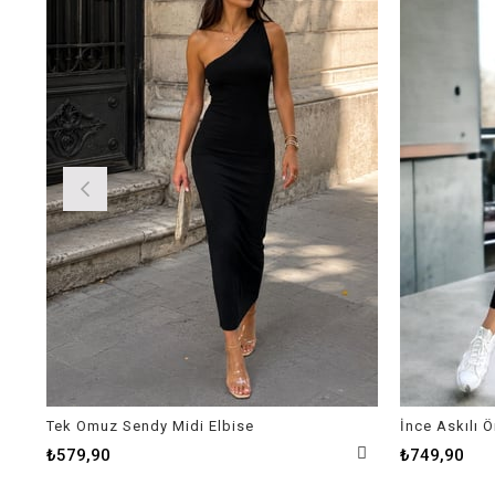
Tek Omuz Sendy Midi Elbise
İnce Askılı 
₺579,90
₺749,90