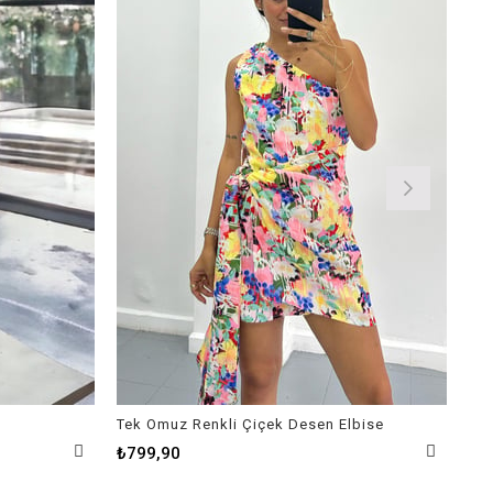
Tek Omuz Renkli Çiçek Desen Elbise
Kar
₺799,90
₺9