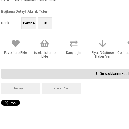
₺2,42
'den başlayan taksitlerle
Bağlama Detaylı Akrilik Tulum
:
Renk
Pembe
Gri
Favorilere Ekle
İstek Listeme
Karşılaştır
Fiyat Düşünce
Gelinc
Ekle
Haber Ver
Ürün stoklarımızda 
Tavsiye Et
Yorum Yaz