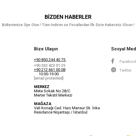
BIZDEN HABERLER
Bültenimize Üye Olun ! Tüm İndirim ve Fırsatlardan İlk Sizin Haberiniz Olsun !
Bize Ulaşın
Sosyal Med
+90 850 244 40 75
Faceboo
+90 532 423 01 25
+90 212 661 00 08
Twitter
10:00-19.00
[email protected]
MERKEZ
Mete Sokak No 28/C
Merter Tekstil Merkezi
MAĞAZA
Vali Konağı Cad. Hacı Mansur Sk. İnka
Residance Nişantaşı / İstanbul