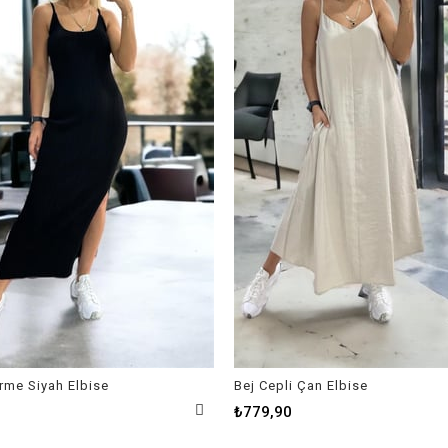
Örme Siyah Elbise
Bej Cepli Çan Elbise
₺779,90