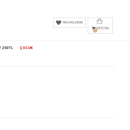
FAVORİLERİM
SEPETIM
0
Y 250TL
ÇOCUK