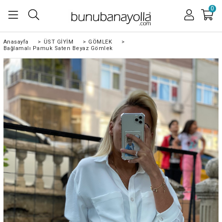
0
Anasayfa
>
ÜST GİYİM
>
GÖMLEK
>
Bağlamalı Pamuk Saten Beyaz Gömlek