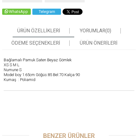
WhatsApp
Telegram
ÜRÜN ÖZELLIKLERI
YORUMLAR
(0)
ÖDEME SEÇENEKLERI
ÜRÜN ÖNERILERI
Bağlamalı Pamuk Saten Beyaz Gömlek
XS S M L
Numune S
Model boy 1.65cm Göğüs:85 Bel:70 Kalça:90
Kumaş : Poliamid
BENZER ÜRÜNLER