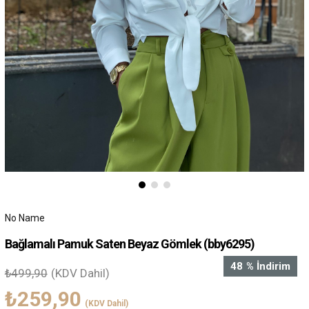
No Name
Bağlamalı Pamuk Saten Beyaz Gömlek
(bby6295)
48
%
İndirim
₺499,90
(KDV Dahil)
₺259,90
(KDV Dahil)