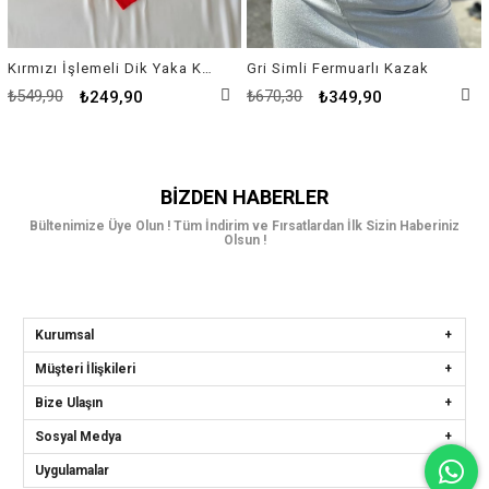
Kırmızı İşlemeli Dik Yaka Kazak
Gri Simli Fermuarlı Kazak
₺549,90
₺670,30
₺249,90
₺349,90
BIZDEN HABERLER
Bültenimize Üye Olun ! Tüm İndirim ve Fırsatlardan İlk Sizin Haberiniz
Olsun !
Kurumsal
Müşteri İlişkileri
Bize Ulaşın
Sosyal Medya
Uygulamalar