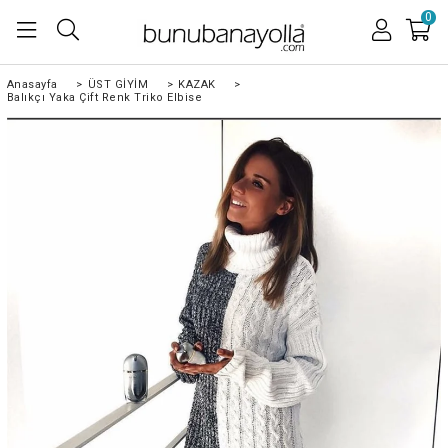
0
Anasayfa
>
ÜST GİYİM
>
KAZAK
>
Balıkçı Yaka Çift Renk Triko Elbise