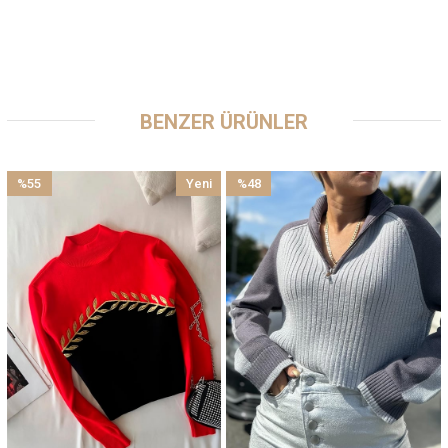
BENZER ÜRÜNLER
%55
Yeni
%48
İndirim
Ürün
İndirim
%55İndirim
%48İndirim