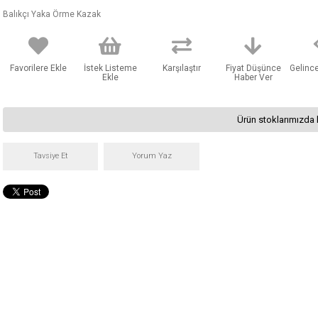
Balıkçı Yaka Örme Kazak
Favorilere Ekle
İstek Listeme
Karşılaştır
Fiyat Düşünce
Gelinc
Ekle
Haber Ver
Ürün stoklarımızda 
Tavsiye Et
Yorum Yaz