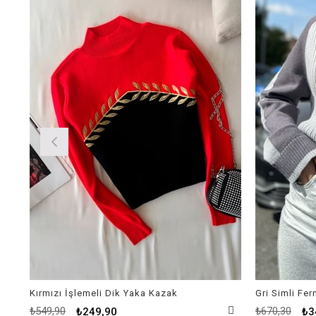
%55İndirim
%48İndirim
Kırmızı İşlemeli Dik Yaka Kazak
Gri Simli Fe
₺549,90
₺670,30
₺249,90
₺3