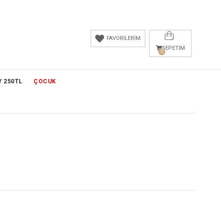
FAVORİLERİM
SEPETIM
0
Y 250TL
ÇOCUK