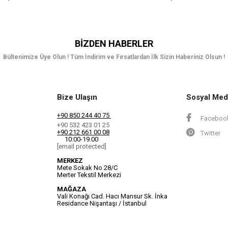
BIZDEN HABERLER
Bültenimize Üye Olun ! Tüm İndirim ve Fırsatlardan İlk Sizin Haberiniz Olsun !
Bize Ulaşın
Sosyal Med
+90 850 244 40 75
Faceboo
+90 532 423 01 25
+90 212 661 00 08
Twitter
10:00-19.00
[email protected]
MERKEZ
Mete Sokak No 28/C
Merter Tekstil Merkezi
MAĞAZA
Vali Konağı Cad. Hacı Mansur Sk. İnka
Residance Nişantaşı / İstanbul