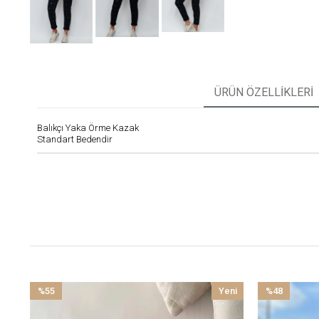
ÜRÜN ÖZELLIKLERI
Balıkçı Yaka Örme Kazak
Standart Bedendir
%55
Yeni
%48
İndirim
Ürün
İndirim