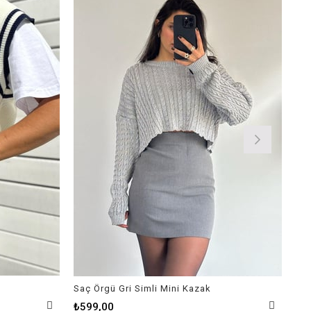
%36
Saç Örgü Gri Simli Mini Kazak
Yap
₺69
₺599,00