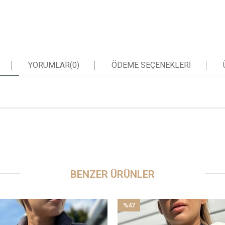
YORUMLAR
(0)
ÖDEME SEÇENEKLERI
BENZER ÜRÜNLER
%47
İndirim