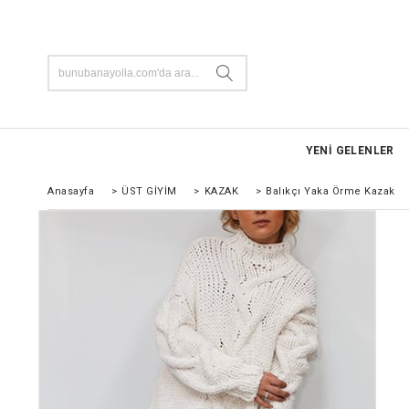
YENİ GELENLER
Anasayfa
>
ÜST GİYİM
>
KAZAK
>
Balıkçı Yaka Örme Kazak