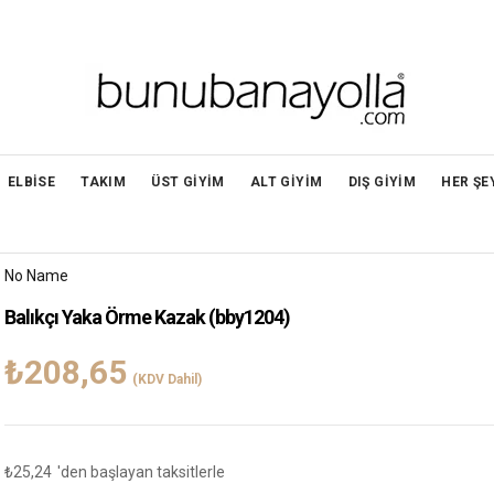
ELBİSE
TAKIM
ÜST GİYİM
ALT GİYİM
DIŞ GİYİM
HER ŞE
No Name
Balıkçı Yaka Örme Kazak
(bby1204)
₺208,65
(KDV Dahil)
₺25,24
'den başlayan taksitlerle