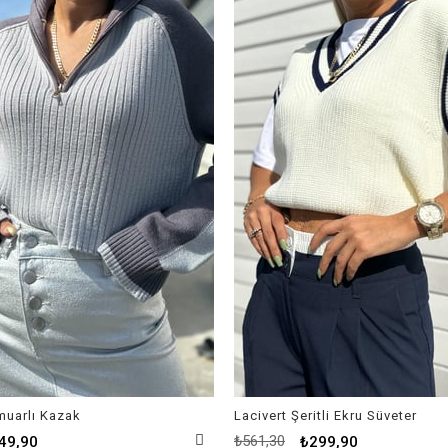
%47İndirim
rmuarlı Kazak
Lacivert Şeritli Ekru Süveter
₺561,30
49,90
₺299,90