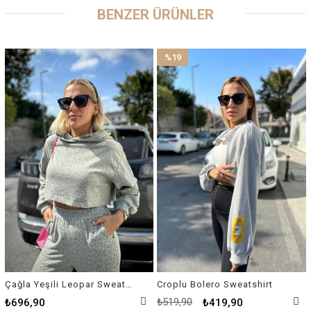
BENZER ÜRÜNLER
%19
İndirim
%19İndirim
Çağla Yeşili Leopar Sweatshirt
Croplu Bolero Sweatshirt
₺519,90
₺696,90
₺419,90