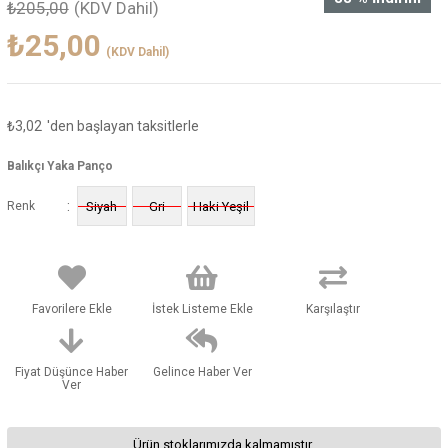
₺205,00
(KDV Dahil)
₺25,00
(KDV Dahil)
₺3,02
'den başlayan taksitlerle
Balıkçı Yaka Panço
:
Renk
Siyah
Gri
Haki Yeşil
Favorilere Ekle
İstek Listeme Ekle
Karşılaştır
Fiyat Düşünce Haber
Gelince Haber Ver
Ver
Ürün stoklarımızda kalmamıştır.