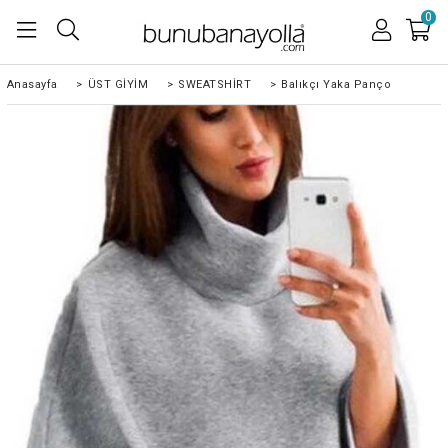
0
Anasayfa
>
ÜST GİYİM
>
SWEATSHİRT
>
Balıkçı Yaka Panço