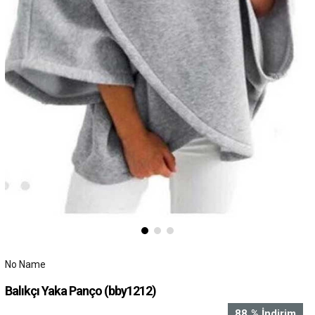
No Name
Balıkçı Yaka Panço
(bby1212)
88
%
İndirim