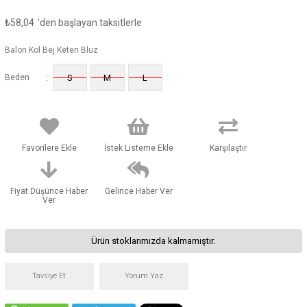
₺58,04
'den başlayan taksitlerle
Balon Kol Bej Keten Bluz
:
Beden
S
M
L
Favorilere Ekle
İstek Listeme Ekle
Karşılaştır
Fiyat Düşünce Haber
Gelince Haber Ver
Ver
Ürün stoklarımızda kalmamıştır.
Tavsiye Et
Yorum Yaz