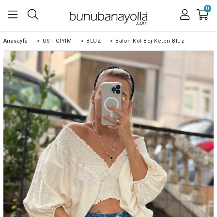
0
Anasayfa
>
ÜST GİYİM
>
BLUZ
>
Balon Kol Bej Keten Bluz