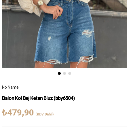
No Name
Balon Kol Bej Keten Bluz
(bby6504)
₺479,90
(KDV Dahil)