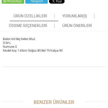
WhatsApp
Telegram
ÜRÜN ÖZELLIKLERI
YORUMLAR
(0)
ÖDEME SEÇENEKLERI
ÜRÜN ÖNERILERI
Balon Kol Bej Keten Bluz
S-M-L
Numune S
Model boy 1.65cm Göğüs:85 Bel:70 Kalça:90
BENZER ÜRÜNLER