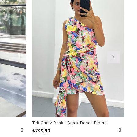
Tek Omuz Renkli Çiçek Desen Elbise
Kar
₺799,90
₺9