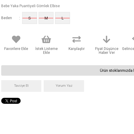
Bebe Yaka Puantiyeli Gömlek Elbise
:
Beden
S
M
L
Favorilere Ekle
İstek Listeme
Karşılaştır
Fiyat Düşünce
Gelinc
Ekle
Haber Ver
Ürün stoklarımızda 
Tavsiye Et
Yorum Yaz