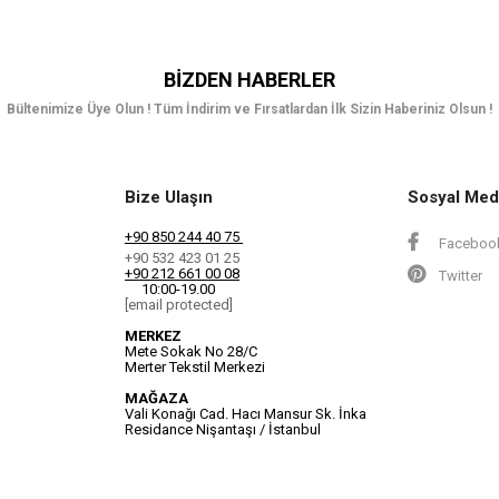
BIZDEN HABERLER
Bültenimize Üye Olun ! Tüm İndirim ve Fırsatlardan İlk Sizin Haberiniz Olsun !
Bize Ulaşın
Sosyal Med
+90 850 244 40 75
Faceboo
+90 532 423 01 25
+90 212 661 00 08
Twitter
10:00-19.00
[email protected]
MERKEZ
Mete Sokak No 28/C
Merter Tekstil Merkezi
MAĞAZA
Vali Konağı Cad. Hacı Mansur Sk. İnka
Residance Nişantaşı / İstanbul