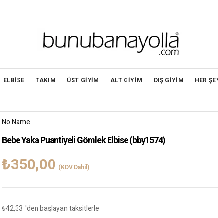
ELBİSE
TAKIM
ÜST GİYİM
ALT GİYİM
DIŞ GİYİM
HER ŞE
No Name
Bebe Yaka Puantiyeli Gömlek Elbise
(bby1574)
₺350,00
(KDV Dahil)
₺42,33
'den başlayan taksitlerle