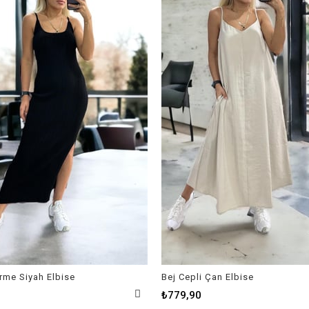
Örme Siyah Elbise
Bej Cepli Çan Elbise
₺779,90