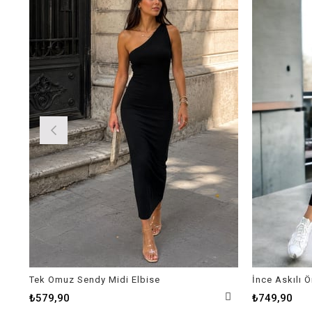
Tek Omuz Sendy Midi Elbise
İnce Askılı 
₺579,90
₺749,90