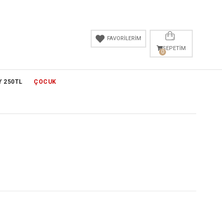
FAVORİLERİM
SEPETIM
0
Y 250TL
ÇOCUK