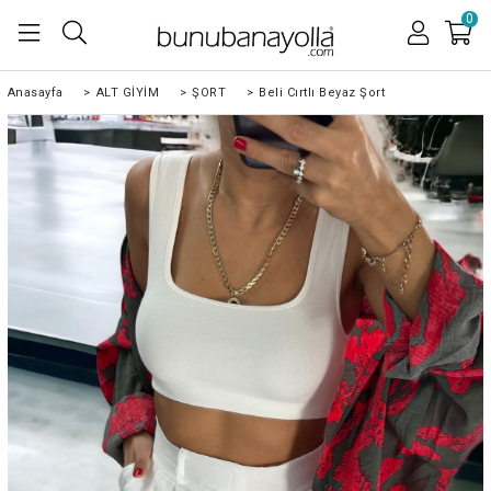
0
Anasayfa
>
ALT GİYİM
>
ŞORT
>
Beli Cırtlı Beyaz Şort