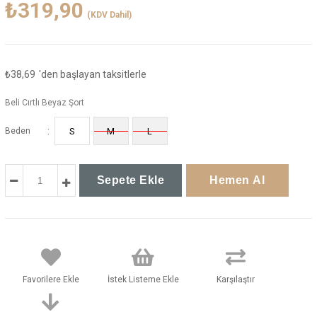
₺319,90
(KDV Dahil)
₺38,69
'den başlayan taksitlerle
Beli Cırtlı Beyaz Şort
:
Beden
S
M
L
Favorilere Ekle
İstek Listeme Ekle
Karşılaştır