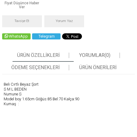
Fiyat Düşünce Haber
Ver
Tavsiye Et
Yorum Yaz
WhatsApp
Telegram
ÜRÜN ÖZELLIKLERI
YORUMLAR
(0)
ÖDEME SEÇENEKLERI
ÜRÜN ÖNERILERI
Beli Cırtlı Beyaz Şort
S M L BEDEN
Numune S
Model boy 1.65cm Göğüs:85 Bel:70 Kalça:90
Kumaş :