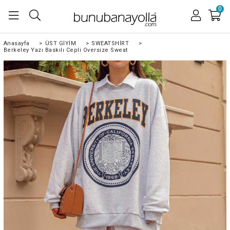
0
Anasayfa
>
ÜST GİYİM
>
SWEATSHİRT
>
Berkeley Yazı Baskılı Cepli Oversize Sweat