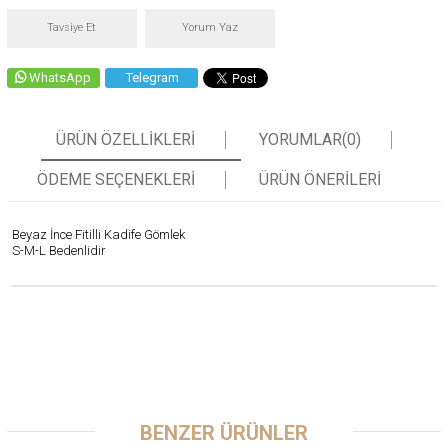
Tavsiye Et
Yorum Yaz
WhatsApp
Telegram
ÜRÜN ÖZELLIKLERI
YORUMLAR
(0)
ÖDEME SEÇENEKLERI
ÜRÜN ÖNERILERI
Beyaz İnce Fitilli Kadife Gömlek
S-M-L Bedenlidir
BENZER ÜRÜNLER