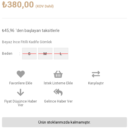
₺380,00
(KDV Dahil)
₺45,96
'den başlayan taksitlerle
Beyaz İnce Fitilli Kadife Gömlek
:
Beden
S
M
L
Favorilere Ekle
İstek Listeme Ekle
Karşılaştır
Fiyat Düşünce Haber
Gelince Haber Ver
Ver
Ürün stoklarımızda kalmamıştır.