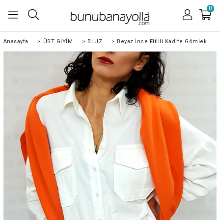
0
Anasayfa
>
ÜST GİYİM
>
BLUZ
>
Beyaz İnce Fitilli Kadife Gömlek