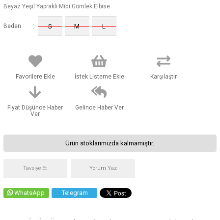
Beyaz Yeşil Yapraklı Midi Gömlek Elbise
:
Beden
S
M
L
Favorilere Ekle
İstek Listeme Ekle
Karşılaştır
Fiyat Düşünce Haber
Gelince Haber Ver
Ver
Ürün stoklarımızda kalmamıştır.
Tavsiye Et
Yorum Yaz
WhatsApp
Telegram