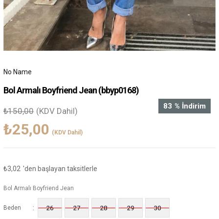
No Name
Bol Armalı Boyfriend Jean
(bbyp0168)
83
%
İndirim
₺150,00
(KDV Dahil)
₺25,00
(KDV Dahil)
₺3,02
'den başlayan taksitlerle
Bol Armalı Boyfriend Jean
:
Beden
26
27
28
29
30