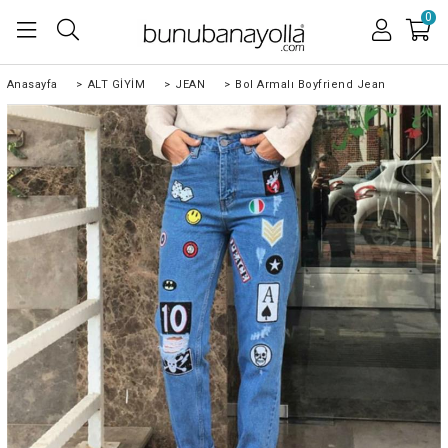
0
Anasayfa
>
ALT GİYİM
>
JEAN
>
Bol Armalı Boyfriend Jean