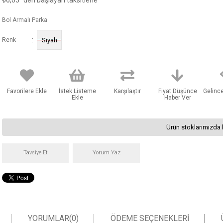
₺6,05
'den başlayan taksitlerle
Bol Armalı Parka
:
Renk
Siyah
Favorilere Ekle
İstek Listeme
Karşılaştır
Fiyat Düşünce
Gelinc
Ekle
Haber Ver
Ürün stoklarımızda 
Tavsiye Et
Yorum Yaz
YORUMLAR
(0)
ÖDEME SEÇENEKLERI