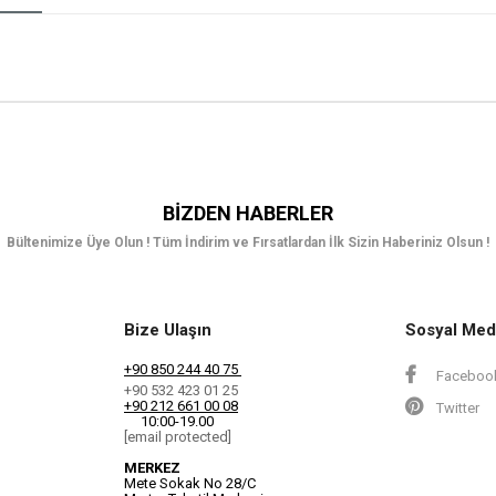
BIZDEN HABERLER
Bültenimize Üye Olun ! Tüm İndirim ve Fırsatlardan İlk Sizin Haberiniz Olsun !
Bize Ulaşın
Sosyal Med
+90 850 244 40 75
Faceboo
+90 532 423 01 25
+90 212 661 00 08
Twitter
10:00-19.00
[email protected]
MERKEZ
Mete Sokak No 28/C