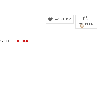
FAVORİLERİM
SEPETIM
0
Y 250TL
ÇOCUK