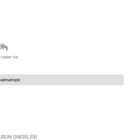
e Haber Ver
kalmamıştır.
ÜRÜN ÖNERILERI