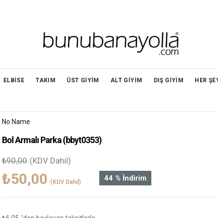
ELBİSE
TAKIM
ÜST GİYİM
ALT GİYİM
DIŞ GİYİM
HER ŞE
No Name
Bol Armalı Parka
(bbyt0353)
₺90,00
(KDV Dahil)
₺50,00
44
%
İndirim
(KDV Dahil)