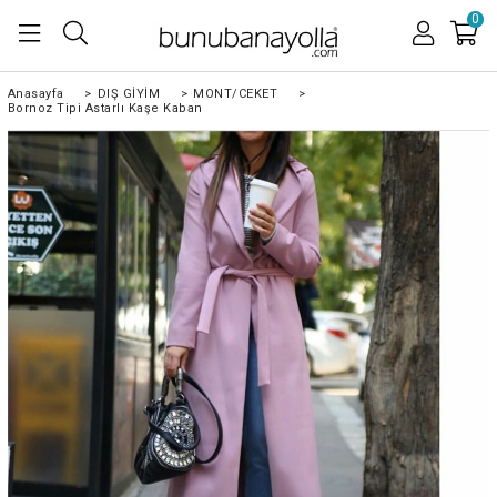
0
Anasayfa
>
DIŞ GİYİM
>
MONT/CEKET
>
Bornoz Tipi Astarlı Kaşe Kaban