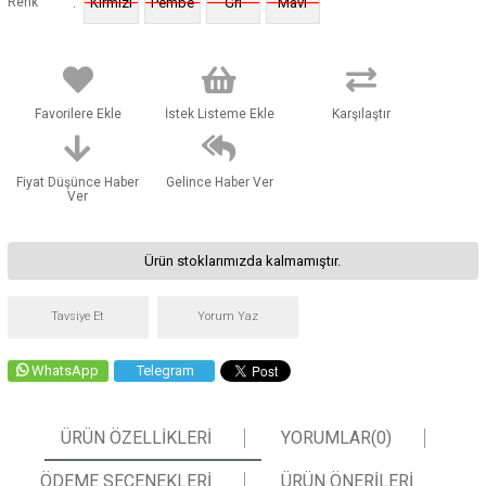
:
Renk
Kırmızı
Pembe
Gri
Mavi
Favorilere Ekle
İstek Listeme Ekle
Karşılaştır
Fiyat Düşünce Haber
Gelince Haber Ver
Ver
Ürün stoklarımızda kalmamıştır.
Tavsiye Et
Yorum Yaz
WhatsApp
Telegram
ÜRÜN ÖZELLIKLERI
YORUMLAR
(0)
ÖDEME SEÇENEKLERI
ÜRÜN ÖNERILERI