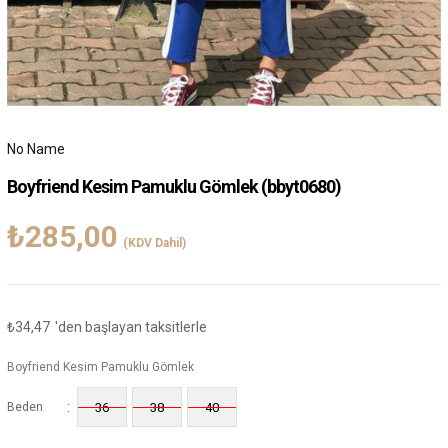
No Name
Boyfriend Kesim Pamuklu Gömlek
(bbyt0680)
₺285,00
(KDV Dahil)
₺34,47
'den başlayan taksitlerle
Boyfriend Kesim Pamuklu Gömlek
:
Beden
36
38
40