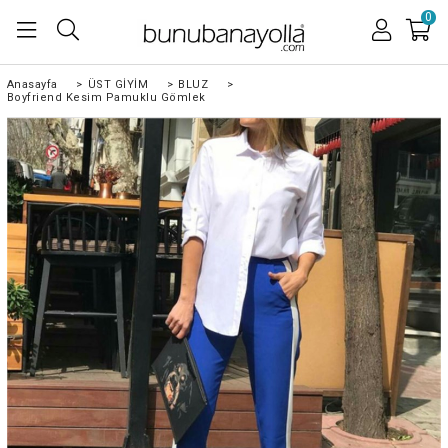
0
Anasayfa
>
ÜST GİYİM
>
BLUZ
>
Boyfriend Kesim Pamuklu Gömlek