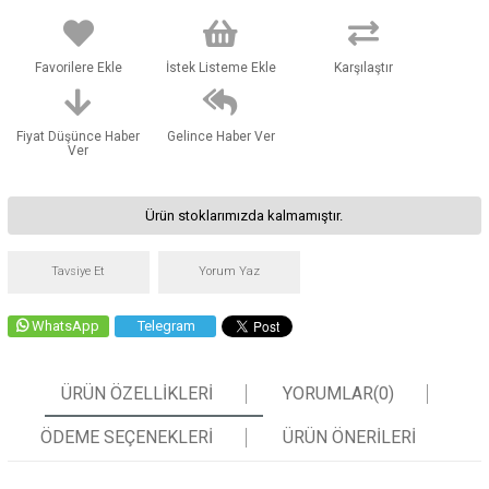
Favorilere Ekle
İstek Listeme Ekle
Karşılaştır
Fiyat Düşünce Haber
Gelince Haber Ver
Ver
Ürün stoklarımızda kalmamıştır.
Tavsiye Et
Yorum Yaz
WhatsApp
Telegram
ÜRÜN ÖZELLIKLERI
YORUMLAR
(0)
ÖDEME SEÇENEKLERI
ÜRÜN ÖNERILERI