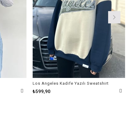
Los Angeles Kadife Yazılı Sweatshirt
Bat
₺599,90
₺3