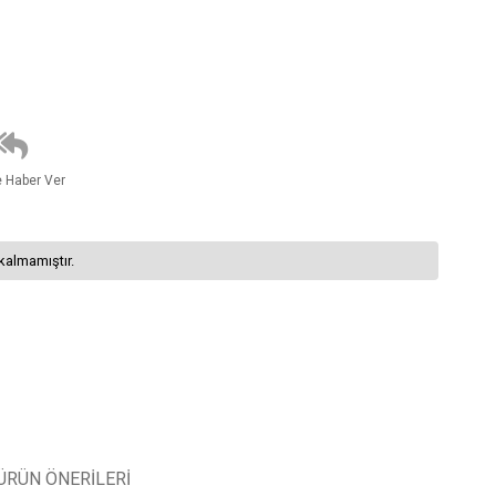
e Haber Ver
kalmamıştır.
ÜRÜN ÖNERILERI