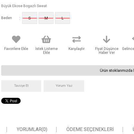
Büyük Ekose Bogazlı Sweat
:
Beden
S
M
L
Favorilere Ekle
İstek Listeme
Karşılaştır
Fiyat Düşünce
Gelinc
Ekle
Haber Ver
Ürün stoklarımızda 
Tavsiye Et
Yorum Yaz
YORUMLAR
(0)
ÖDEME SEÇENEKLERI