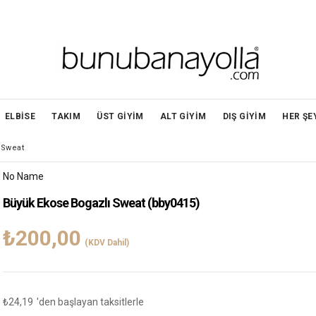
ELBİSE
TAKIM
ÜST GİYİM
ALT GİYİM
DIŞ GİYİM
HER ŞE
 Sweat
No Name
Büyük Ekose Bogazlı Sweat
(bby0415)
₺200,00
(KDV Dahil)
₺24,19
'den başlayan taksitlerle