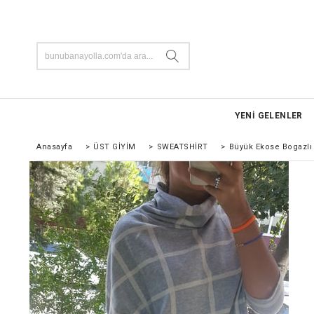
YENİ GELENLER
Anasayfa
>
ÜST GİYİM
>
SWEATSHİRT
>
Büyük Ekose Bogazlı