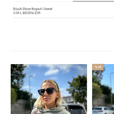
Büyük Ekose Bogazlı Sweat
S-M-L BEDENLİDİR.
%19
İndirim
%19İndirim