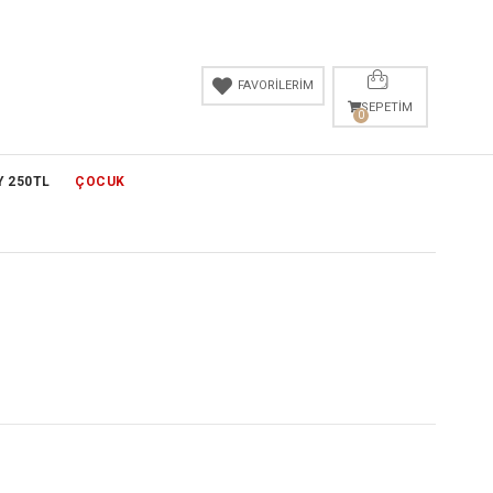
FAVORİLERİM
SEPETIM
0
Y 250TL
ÇOCUK