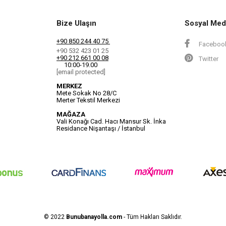
Bize Ulaşın
Sosyal Med
+90 850 244 40 75
Faceboo
+90 532 423 01 25
+90 212 661 00 08
Twitter
10:00-19.00
[email protected]
MERKEZ
Mete Sokak No 28/C
Merter Tekstil Merkezi
MAĞAZA
Vali Konağı Cad. Hacı Mansur Sk. İnka
Residance Nişantaşı / İstanbul
© 2022
Bunubanayolla.com
- Tüm Hakları Saklıdır.