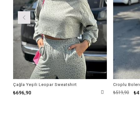
Çağla Yeşili Leopar Sweatshirt
Croplu Boler
₺519,90
₺696,90
₺4