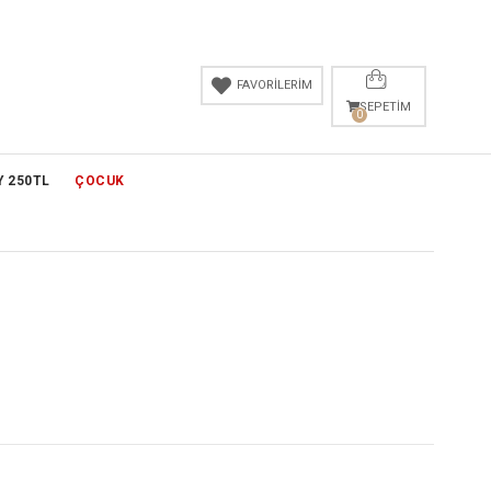
FAVORİLERİM
SEPETIM
0
Y 250TL
ÇOCUK