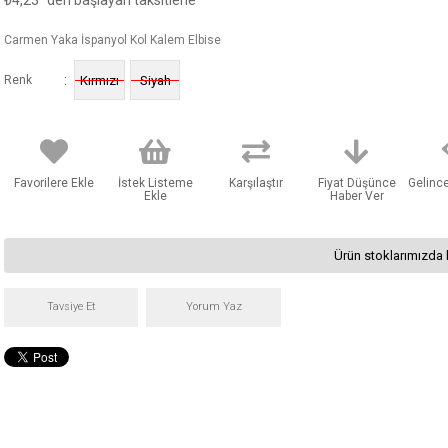
₺4,23
'den başlayan taksitlerle
Carmen Yaka İspanyol Kol Kalem Elbise
:
Renk
Kırmızı
Siyah
Favorilere Ekle
İstek Listeme
Karşılaştır
Fiyat Düşünce
Gelinc
Ekle
Haber Ver
Ürün stoklarımızda 
Tavsiye Et
Yorum Yaz