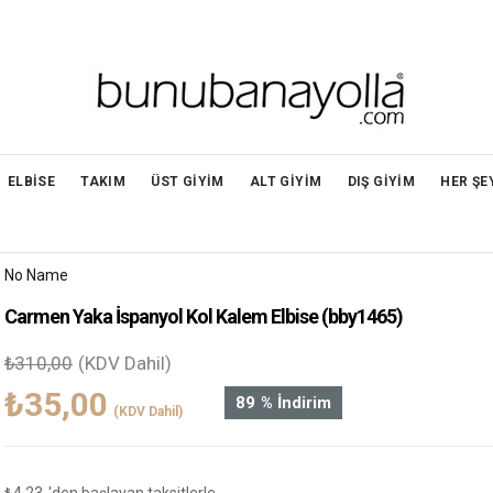
ELBİSE
TAKIM
ÜST GİYİM
ALT GİYİM
DIŞ GİYİM
HER ŞE
No Name
Carmen Yaka İspanyol Kol Kalem Elbise
(bby1465)
₺310,00
(KDV Dahil)
₺35,00
89
%
İndirim
(KDV Dahil)