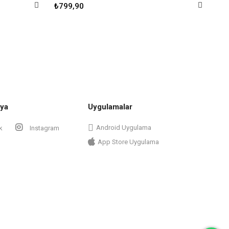
₺799,90
₺9
ya
Uygulamalar
Android Uygulama
k
Instagram
App Store Uygulama