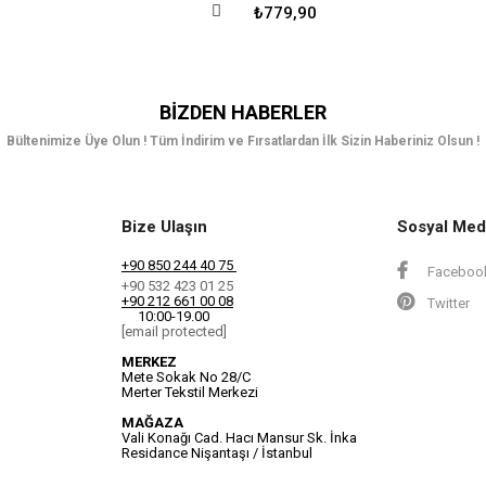
₺779,90
BIZDEN HABERLER
Bültenimize Üye Olun ! Tüm İndirim ve Fırsatlardan İlk Sizin Haberiniz Olsun !
Bize Ulaşın
Sosyal Med
+90 850 244 40 75
Faceboo
+90 532 423 01 25
+90 212 661 00 08
Twitter
10:00-19.00
[email protected]
MERKEZ
Mete Sokak No 28/C
Merter Tekstil Merkezi
MAĞAZA
Vali Konağı Cad. Hacı Mansur Sk. İnka
Residance Nişantaşı / İstanbul