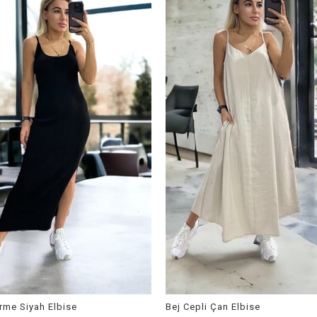
Örme Siyah Elbise
Bej Cepli Çan Elbise