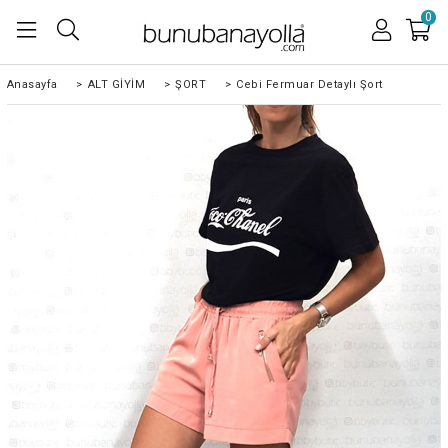
0
Anasayfa
>
ALT GİYİM
>
ŞORT
>
Cebi Fermuar Detaylı Şort