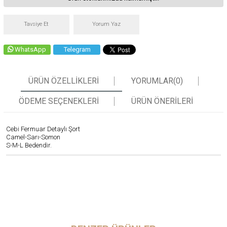
Tavsiye Et
Yorum Yaz
WhatsApp
Telegram
ÜRÜN ÖZELLIKLERI
YORUMLAR
(0)
ÖDEME SEÇENEKLERI
ÜRÜN ÖNERILERI
Cebi Fermuar Detaylı Şort
Camel-Sarı-Somon
S-M-L Bedendir.