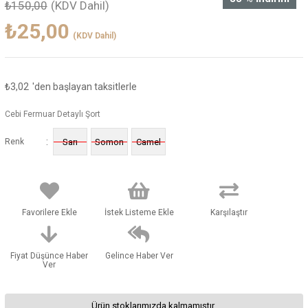
₺150,00
(KDV Dahil)
₺25,00
(KDV Dahil)
₺3,02
'den başlayan taksitlerle
Cebi Fermuar Detaylı Şort
:
Renk
Sarı
Somon
Camel
Favorilere Ekle
İstek Listeme Ekle
Karşılaştır
Fiyat Düşünce Haber
Gelince Haber Ver
Ver
Ürün stoklarımızda kalmamıştır.