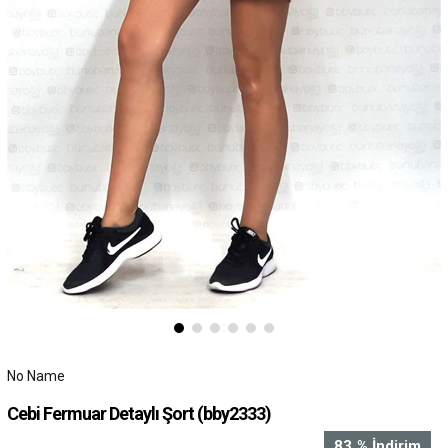
No Name
Cebi Fermuar Detaylı Şort
(bby2333)
83
%
İndirim