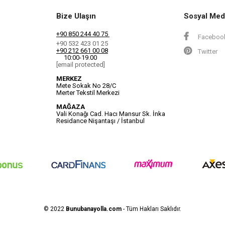
Bize Ulaşın
Sosyal Med
+90 850 244 40 75
Faceboo
+90 532 423 01 25
+90 212 661 00 08
Twitter
10:00-19.00
[email protected]
MERKEZ
Mete Sokak No 28/C
Merter Tekstil Merkezi
MAĞAZA
Vali Konağı Cad. Hacı Mansur Sk. İnka
Residance Nişantaşı / İstanbul
© 2022
Bunubanayolla.com
- Tüm Hakları Saklıdır.