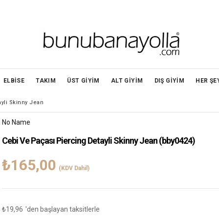
ELBİSE
TAKIM
ÜST GİYİM
ALT GİYİM
DIŞ GİYİM
HER ŞE
yli Skinny Jean
No Name
Cebi Ve Paçası Piercing Detayli Skinny Jean
(bby0424)
₺165,00
(KDV Dahil)
₺19,96
'den başlayan taksitlerle