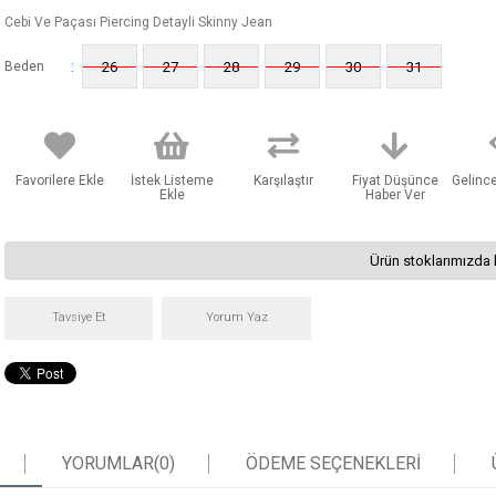
Cebi Ve Paçası Piercing Detayli Skinny Jean
:
Beden
26
27
28
29
30
31
Favorilere Ekle
İstek Listeme
Karşılaştır
Fiyat Düşünce
Gelinc
Ekle
Haber Ver
Ürün stoklarımızda 
Tavsiye Et
Yorum Yaz
YORUMLAR
(0)
ÖDEME SEÇENEKLERI