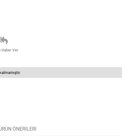
e Haber Ver
kalmamıştır.
ÜRÜN ÖNERILERI