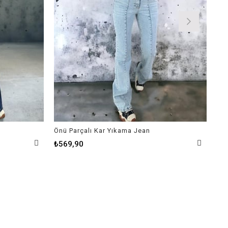
Önü Parçalı Kar Yıkama Jean
Koy
₺569,90
₺8