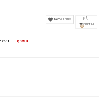
FAVORİLERİM
SEPETIM
0
Y 250TL
ÇOCUK