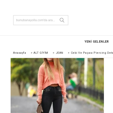
YENİ GELENLER
Anasayfa
>
ALT GİYİM
>
JEAN
>
Cebi Ve Paçası Piercing Deta