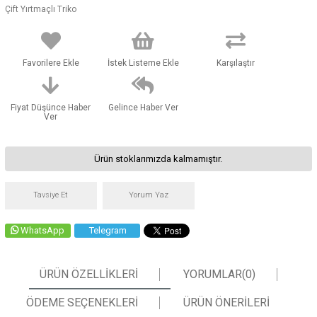
Çift Yırtmaçlı Triko
Favorilere Ekle
İstek Listeme Ekle
Karşılaştır
Fiyat Düşünce Haber
Gelince Haber Ver
Ver
Ürün stoklarımızda kalmamıştır.
Tavsiye Et
Yorum Yaz
WhatsApp
Telegram
ÜRÜN ÖZELLIKLERI
YORUMLAR
(0)
ÖDEME SEÇENEKLERI
ÜRÜN ÖNERILERI