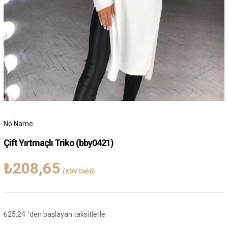
No Name
Çift Yırtmaçlı Triko
(bby0421)
₺208,65
(KDV Dahil)
₺25,24
'den başlayan taksitlerle