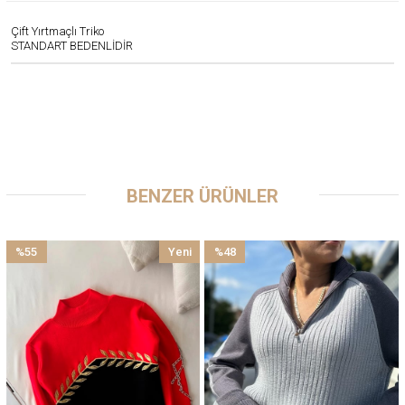
Çift Yırtmaçlı Triko
STANDART BEDENLİDİR
BENZER ÜRÜNLER
%55
Yeni
%48
İndirim
Ürün
İndirim
%55İndirim
%48İndirim