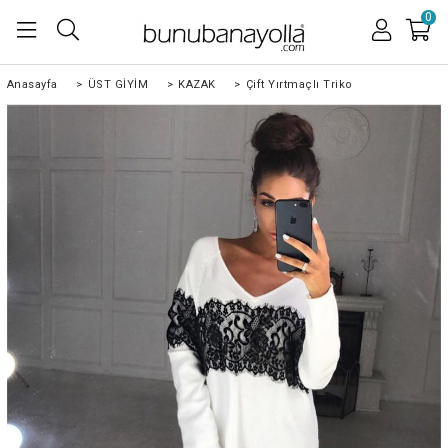
0
Anasayfa
>
ÜST GİYİM
>
KAZAK
>
Çift Yırtmaçlı Triko