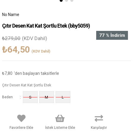
No Name
Çıtır Desen Kat Kat Şortlu Etek
(bby5059)
77
%
İndirim
₺279,00
(KDV Dahil)
₺64,50
(KDV Dahil)
₺7,80
'den başlayan taksitlerle
Çıtır Desen Kat Kat Şortlu Etek
:
Beden
S
M
L
Favorilere Ekle
İstek Listeme Ekle
Karşılaştır