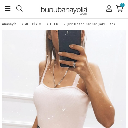
0
Anasayfa
>
ALT GİYİM
>
ETEK
>
Çıtır Desen Kat Kat Şortlu Etek