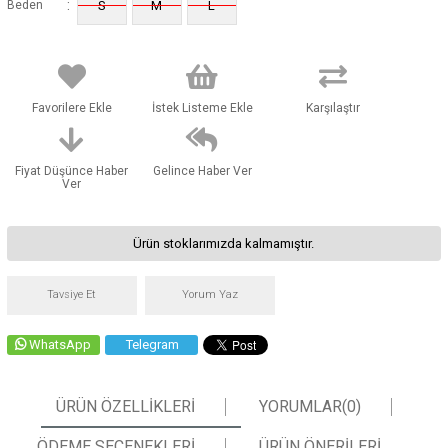
:
Beden
S
M
L
Favorilere Ekle
İstek Listeme Ekle
Karşılaştır
Fiyat Düşünce Haber
Gelince Haber Ver
Ver
Ürün stoklarımızda kalmamıştır.
Tavsiye Et
Yorum Yaz
WhatsApp
Telegram
ÜRÜN ÖZELLIKLERI
YORUMLAR
(0)
ÖDEME SEÇENEKLERI
ÜRÜN ÖNERILERI