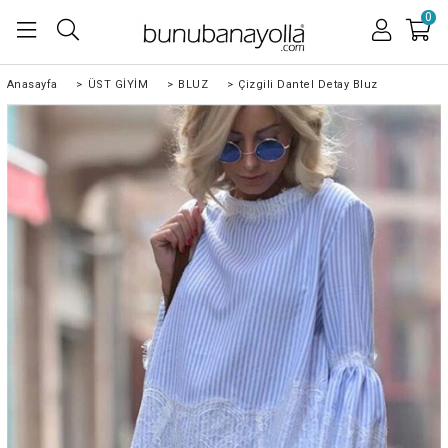
0
Anasayfa
>
ÜST GİYİM
>
BLUZ
>
Çizgili Dantel Detay Bluz