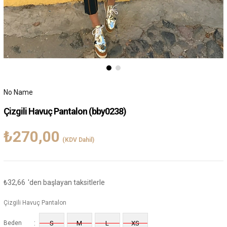
No Name
Çizgili Havuç Pantalon
(bby0238)
₺270,00
(KDV Dahil)
₺32,66
'den başlayan taksitlerle
Çizgili Havuç Pantalon
:
Beden
S
M
L
XS