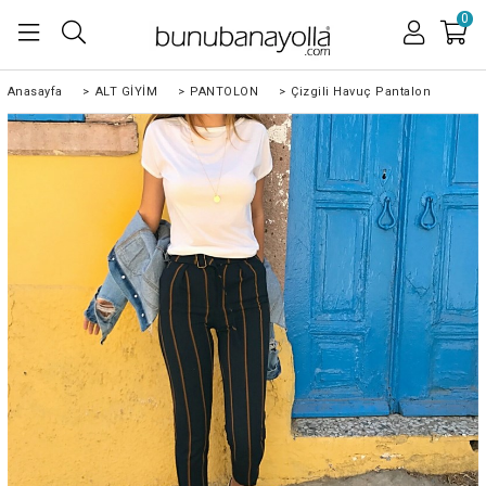
0
Anasayfa
>
ALT GİYİM
>
PANTOLON
>
Çizgili Havuç Pantalon