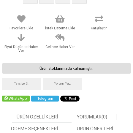
Favorilere Ekle
İstek Listeme Ekle
Karşılaştır
Fiyat Düşünce Haber
Gelince Haber Ver
Ver
Ürün stoklarımızda kalmamıştır.
Tavsiye Et
Yorum Yaz
WhatsApp
Telegram
ÜRÜN ÖZELLIKLERI
YORUMLAR
(0)
ÖDEME SEÇENEKLERI
ÜRÜN ÖNERILERI