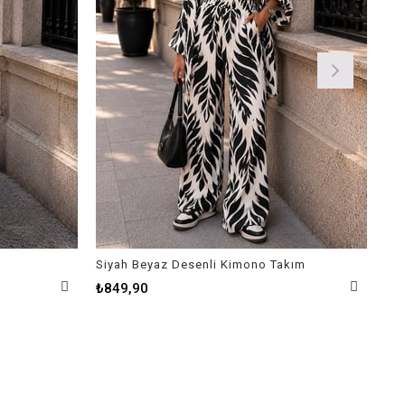
Siyah Beyaz Desenli Kimono Takım
Kıs
₺849,90
₺9