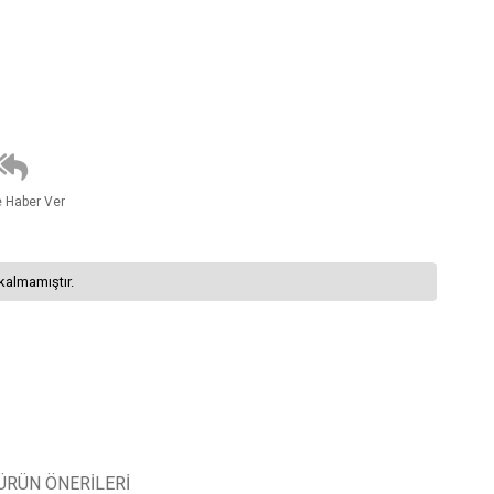
e Haber Ver
kalmamıştır.
ÜRÜN ÖNERILERI