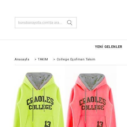
YENİ GELENLER
Anasayfa
>
TAKIM
>
College Eşofman Takım