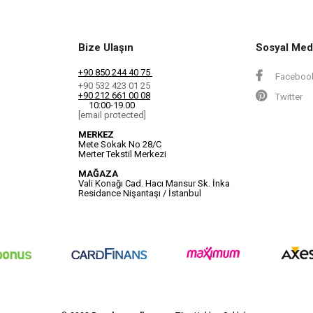
Bize Ulaşın
Sosyal Med
+90 850 244 40 75
Faceboo
+90 532 423 01 25
+90 212 661 00 08
Twitter
10:00-19.00
[email protected]
MERKEZ
Mete Sokak No 28/C
Merter Tekstil Merkezi
MAĞAZA
Vali Konağı Cad. Hacı Mansur Sk. İnka
Residance Nişantaşı / İstanbul