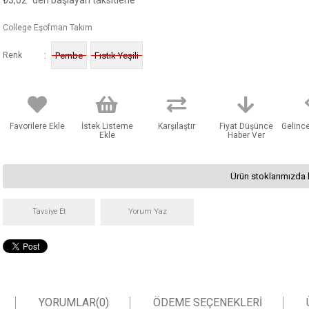
₺3,02
'den başlayan taksitlerle
College Eşofman Takım
:
Renk
Pembe
Fıstık Yeşili
Favorilere Ekle
İstek Listeme
Karşılaştır
Fiyat Düşünce
Gelinc
Ekle
Haber Ver
Ürün stoklarımızda 
Tavsiye Et
Yorum Yaz
YORUMLAR
(0)
ÖDEME SEÇENEKLERI