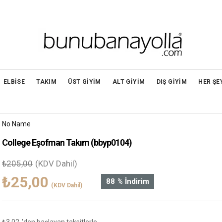
ELBİSE
TAKIM
ÜST GİYİM
ALT GİYİM
DIŞ GİYİM
HER ŞE
No Name
College Eşofman Takım
(bbyp0104)
₺205,00
(KDV Dahil)
₺25,00
88
%
İndirim
(KDV Dahil)