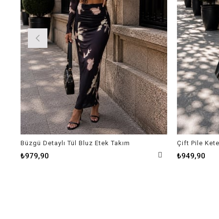
Büzgü Detaylı Tül Bluz Etek Takım
Çift Pile Ket
₺979,90
₺949,90