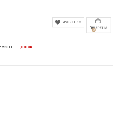
FAVORİLERİM
SEPETIM
0
Y 250TL
ÇOCUK