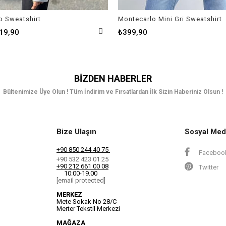
o Sweatshirt
Montecarlo Mini Gri Sweatshirt
19,90
₺399,90
BIZDEN HABERLER
Bültenimize Üye Olun ! Tüm İndirim ve Fırsatlardan İlk Sizin Haberiniz Olsun !
Bize Ulaşın
Sosyal Med
+90 850 244 40 75
Faceboo
+90 532 423 01 25
+90 212 661 00 08
Twitter
10:00-19.00
[email protected]
MERKEZ
Mete Sokak No 28/C
Merter Tekstil Merkezi
MAĞAZA