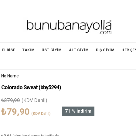
ELBİSE
TAKIM
ÜST GİYİM
ALT GİYİM
DIŞ GİYİM
HER ŞE
No Name
Colorado Sweat
(bby5294)
₺279,90
(KDV Dahil)
₺79,90
71
%
İndirim
(KDV Dahil)