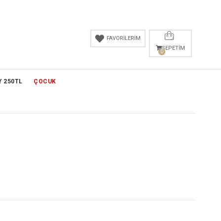
FAVORİLERİM
SEPETIM
0
Y 250TL
ÇOCUK