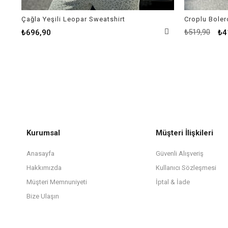
Çağla Yeşili Leopar Sweatshirt
Croplu Boler
₺519,90
₺696,90
₺4
Kurumsal
Müşteri İlişkileri
Anasayfa
Güvenli Alışveriş
Hakkımızda
Kullanıcı Sözleşmesi
Müşteri Memnuniyeti
İptal & İade
Bize Ulaşın