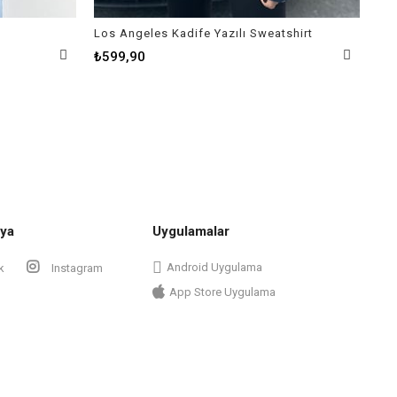
Los Angeles Kadife Yazılı Sweatshirt
Bat
₺599,90
₺3
ya
Uygulamalar
Android Uygulama
k
Instagram
App Store Uygulama