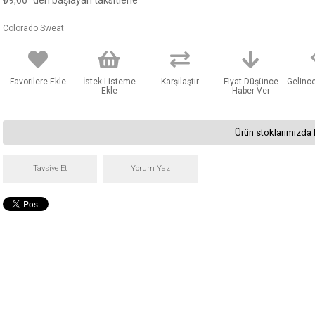
₺9,66
'den başlayan taksitlerle
Colorado Sweat
Favorilere Ekle
İstek Listeme
Karşılaştır
Fiyat Düşünce
Gelinc
Ekle
Haber Ver
Ürün stoklarımızda 
Tavsiye Et
Yorum Yaz