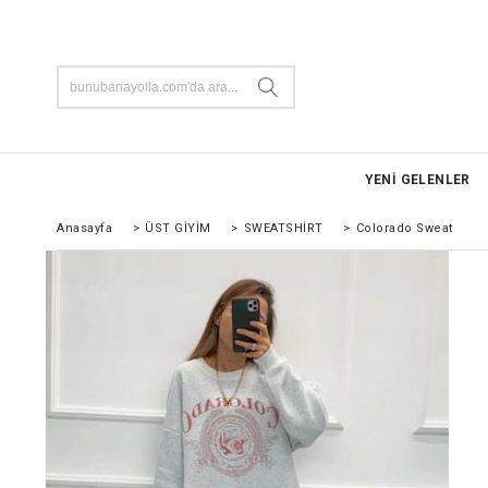
YENİ GELENLER
Anasayfa
>
ÜST GİYİM
>
SWEATSHİRT
>
Colorado Sweat