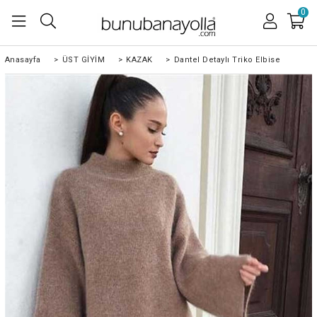
0
Anasayfa
>
ÜST GİYİM
>
KAZAK
>
Dantel Detaylı Triko Elbise