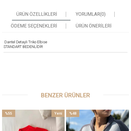
ÜRÜN ÖZELLIKLERI
YORUMLAR
(0)
ÖDEME SEÇENEKLERI
ÜRÜN ÖNERILERI
Dantel Detaylı Triko Elbise
STANDART BEDENLİDİR
BENZER ÜRÜNLER
%55
Yeni
%48
İndirim
Ürün
İndirim
%55İndirim
%48İndirim