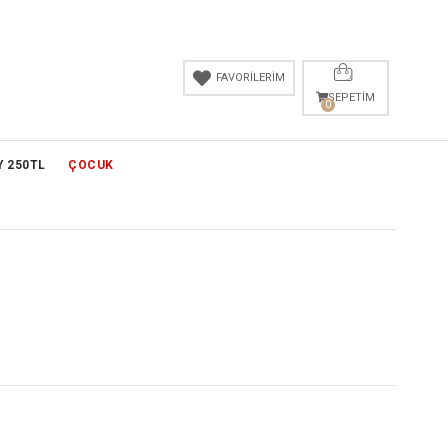
FAVORİLERİM
SEPETIM
0
Y 250TL
ÇOCUK