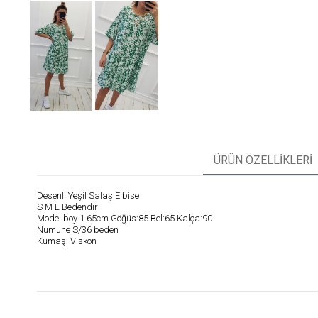
ÜRÜN ÖZELLIKLERI
Desenli Yeşil Salaş Elbise
S M L Bedendir
Model boy 1.65cm Göğüs:85 Bel:65 Kalça:90
Numune S/36 beden
Kumaş: Viskon