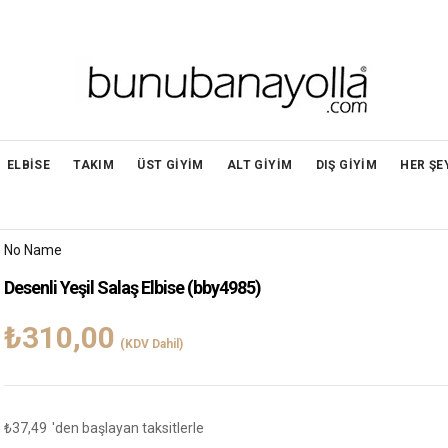
ELBİSE
TAKIM
ÜST GİYİM
ALT GİYİM
DIŞ GİYİM
HER ŞE
No Name
Desenli Yeşil Salaş Elbise
(bby4985)
₺310,00
(KDV Dahil)
₺37,49
'den başlayan taksitlerle