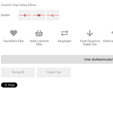
Desenli Yeşil Salaş Elbise
:
Beden
S
M
L
Favorilere Ekle
İstek Listeme
Karşılaştır
Fiyat Düşünce
Gelinc
Ekle
Haber Ver
Ürün stoklarımızda 
Tavsiye Et
Yorum Yaz