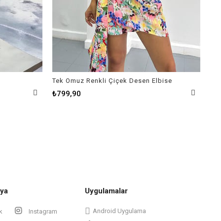
Tek Omuz Renkli Çiçek Desen Elbise
Kar
₺799,90
₺9
ya
Uygulamalar
Android Uygulama
k
Instagram