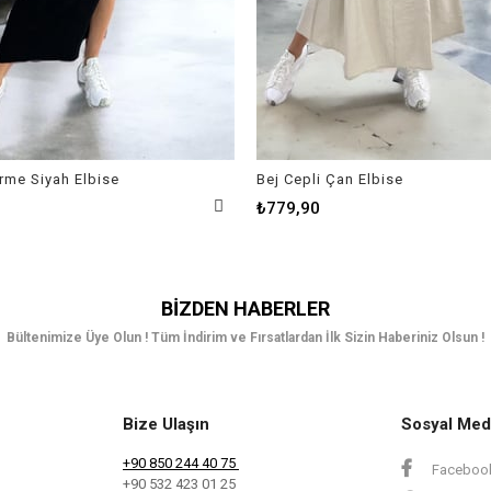
Örme Siyah Elbise
Bej Cepli Çan Elbise
₺779,90
BIZDEN HABERLER
Bültenimize Üye Olun ! Tüm İndirim ve Fırsatlardan İlk Sizin Haberiniz Olsun !
Bize Ulaşın
Sosyal Med
+90 850 244 40 75
Faceboo
+90 532 423 01 25