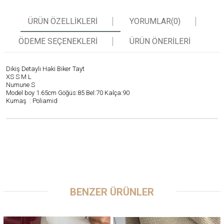
ÜRÜN ÖZELLIKLERI
YORUMLAR
(0)
ÖDEME SEÇENEKLERI
ÜRÜN ÖNERILERI
Dikiş Detaylı Haki Biker Tayt
XS S M L
Numune S
Model boy 1.65cm Göğüs:85 Bel:70 Kalça:90
Kumaş : Poliamid
BENZER ÜRÜNLER