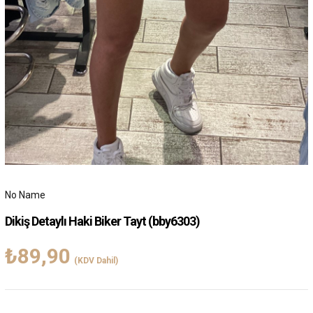
No Name
Dikiş Detaylı Haki Biker Tayt
(bby6303)
₺89,90
(KDV Dahil)