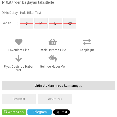
₺10,87
'den başlayan taksitlerle
Dikiş Detaylı Haki Biker Tayt
:
Beden
S
M
L
XS
Favorilere Ekle
İstek Listeme Ekle
Karşılaştır
Fiyat Düşünce Haber
Gelince Haber Ver
Ver
Ürün stoklarımızda kalmamıştır.
Tavsiye Et
Yorum Yaz
WhatsApp
Telegram