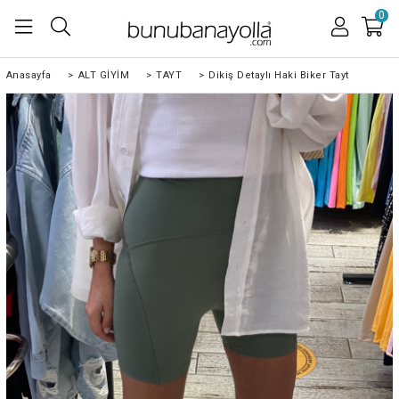
0
Anasayfa
>
ALT GİYİM
>
TAYT
>
Dikiş Detaylı Haki Biker Tayt