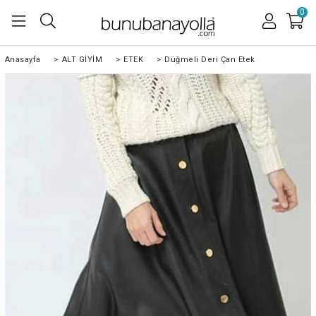
0
Anasayfa
>
ALT GİYİM
>
ETEK
>
Düğmeli Deri Çan Etek