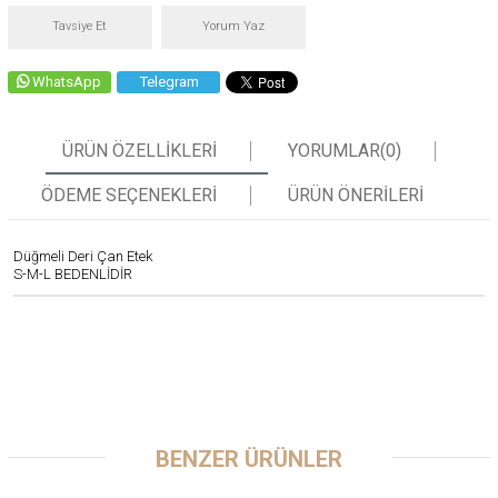
Tavsiye Et
Yorum Yaz
WhatsApp
Telegram
ÜRÜN ÖZELLIKLERI
YORUMLAR
(0)
ÖDEME SEÇENEKLERI
ÜRÜN ÖNERILERI
Düğmeli Deri Çan Etek
S-M-L BEDENLİDİR
BENZER ÜRÜNLER