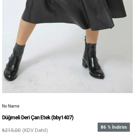
No Name
Düğmeli Deri Çan Etek
(bby1407)
86
%
İndirim
₺215,00
(KDV Dahil)