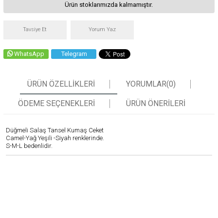
Ürün stoklarımızda kalmamıştır.
Tavsiye Et
Yorum Yaz
WhatsApp
Telegram
ÜRÜN ÖZELLIKLERI
YORUMLAR
(0)
ÖDEME SEÇENEKLERI
ÜRÜN ÖNERILERI
Düğmeli Salaş Tansel Kumaş Ceket
Camel-Yağ Yeşili -Siyah renklerinde.
S-M-L bedenlidir.