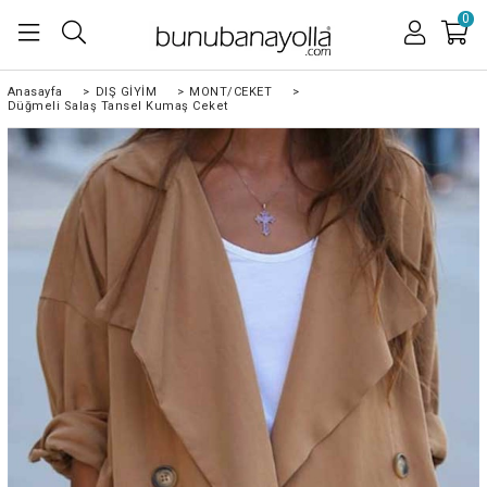
0
Anasayfa
>
DIŞ GİYİM
>
MONT/CEKET
>
Düğmeli Salaş Tansel Kumaş Ceket