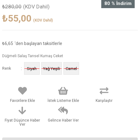
80
%
İndirim
₺280,00
(KDV Dahil)
₺55,00
(KDV Dahil)
₺6,65
'den başlayan taksitlerle
Düğmeli Salaş Tansel Kumaş Ceket
:
Renk
Siyah
Yağ Yeşili
Camel
Favorilere Ekle
İstek Listeme Ekle
Karşılaştır
Fiyat Düşünce Haber
Gelince Haber Ver
Ver