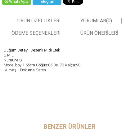
WhatsApp
Telegram
ÜRÜN ÖZELLIKLERI
YORUMLAR
(0)
ÖDEME SEÇENEKLERI
ÜRÜN ÖNERILERI
Düğüm Detaylı Desenli Midi Etek
S M L
Numune S
Model boy 1.65cm Göğüs:85 Bel:70 Kalça:90
Kumaş : Dokuma Saten
BENZER ÜRÜNLER