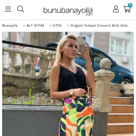
0
Anasayfa
>
ALT GİYİM
>
ETEK
>
Düğüm Detaylı Desenli Midi Etek