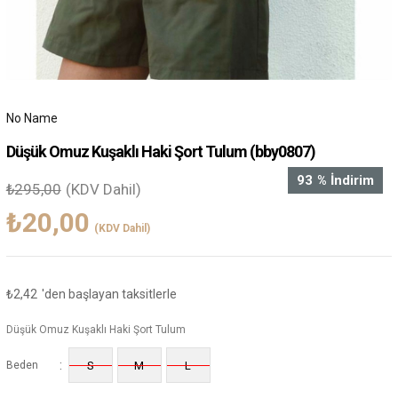
No Name
Düşük Omuz Kuşaklı Haki Şort Tulum
(bby0807)
93
%
İndirim
₺295,00
(KDV Dahil)
₺20,00
(KDV Dahil)
₺2,42
'den başlayan taksitlerle
Düşük Omuz Kuşaklı Haki Şort Tulum
:
Beden
S
M
L