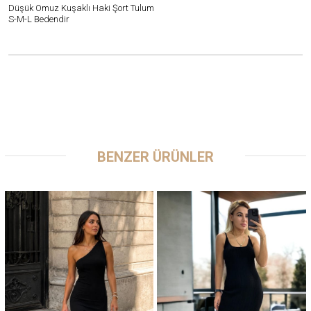
Düşük Omuz Kuşaklı Haki Şort Tulum
S-M-L Bedendir
BENZER ÜRÜNLER