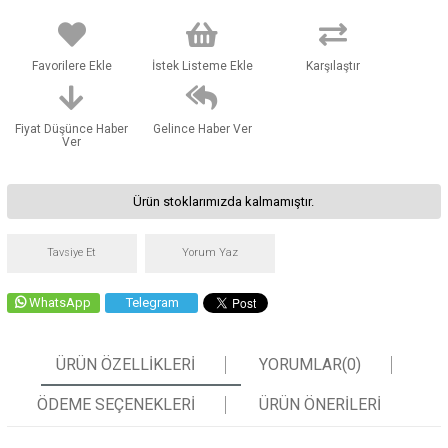
Favorilere Ekle
İstek Listeme Ekle
Karşılaştır
Fiyat Düşünce Haber
Gelince Haber Ver
Ver
Ürün stoklarımızda kalmamıştır.
Tavsiye Et
Yorum Yaz
WhatsApp
Telegram
ÜRÜN ÖZELLIKLERI
YORUMLAR
(0)
ÖDEME SEÇENEKLERI
ÜRÜN ÖNERILERI