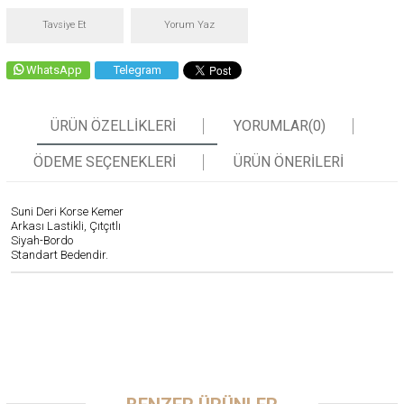
Tavsiye Et
Yorum Yaz
WhatsApp
Telegram
ÜRÜN ÖZELLIKLERI
YORUMLAR
(0)
ÖDEME SEÇENEKLERI
ÜRÜN ÖNERILERI
Suni Deri Korse Kemer
Arkası Lastikli, Çıtçıtlı
Siyah-Bordo
Standart Bedendir.