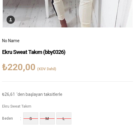
No Name
Ekru Sweat Takım
(bby0326)
₺220,00
(KDV Dahil)
₺26,61
'den başlayan taksitlerle
Ekru Sweat Takım
:
Beden
S
M
L