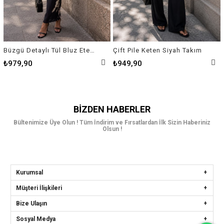
Büzgü Detaylı Tül Bluz Etek Takım
Çift Pile Keten Siyah Takım
₺979,90
₺949,90
BIZDEN HABERLER
Bültenimize Üye Olun ! Tüm İndirim ve Fırsatlardan İlk Sizin Haberiniz
Olsun !
Kurumsal
Müşteri İlişkileri
Bize Ulaşın
Sosyal Medya